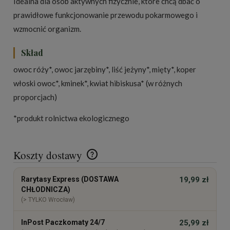
Idealna dla osób aktywnych fizycznie, które chcą dbać o
prawidłowe funkcjonowanie przewodu pokarmowego i
wzmocnić organizm.
Skład
owoc róży*, owoc jarzębiny*, liść jeżyny*, mięty*, koper
włoski owoc*, kminek*, kwiat hibiskusa* (w różnych
proporcjach)
*produkt rolnictwa ekologicznego
Koszty dostawy
Cena nie zawiera ewentualnych kosztów płatności
Rarytasy Express (DOSTAWA
19,99 zł
CHŁODNICZA)
(> TYLKO Wrocław)
InPost Paczkomaty 24/7
25,99 zł