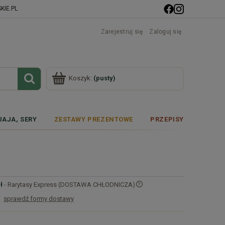
IE.PL
Zarejestruj się
Zaloguj się
Koszyk:
(pusty)
JAJA, SERY
ZESTAWY PREZENTOWE
PRZEPISY
ł
- Rarytasy Express (DOSTAWA CHŁODNICZA)
sprawdź formy dostawy
Cena nie zawiera ewentualnych kosztów
płatności