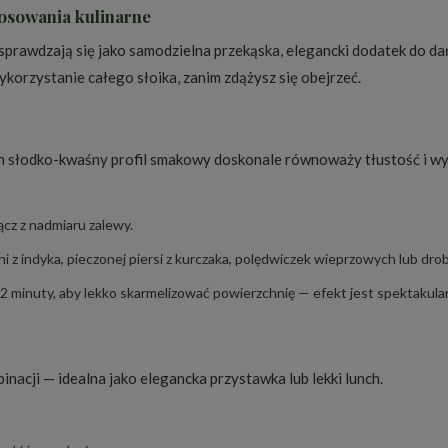
tosowania kulinarne
sprawdzają się jako samodzielna przekąska, elegancki dodatek do d
ykorzystanie całego słoika, zanim zdążysz się obejrzeć.
 ich słodko-kwaśny profil smakowy doskonale równoważy tłustość i 
ącz z nadmiaru zalewy.
z indyka, pieczonej piersi z kurczaka, polędwiczek wieprzowych lub drob
–2 minuty, aby lekko skarmelizować powierzchnię — efekt jest spektakula
inacji — idealna jako elegancka przystawka lub lekki lunch.