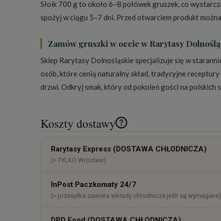
Słoik 700 g to około 6–8 połówek gruszek, co wystarcz
spożyj w ciągu 5–7 dni. Przed otwarciem produkt można
Zamów gruszki w occie w Rarytasy Dolnoślą
Sklep Rarytasy Dolnośląskie specjalizuje się w staran
osób, które cenią naturalny skład, tradycyjne recept
drzwi. Odkryj smak, który od pokoleń gości na polskich 
Koszty dostawy
Cena nie zawiera ewentualnych k
Rarytasy Express (DOSTAWA CHŁODNICZA)
płatności
(> TYLKO Wrocław)
InPost Paczkomaty 24/7
(> przesyłka zawiera wkłady chłodnicze jeśli są wymagane
DPD Food (DOSTAWA CHŁODNICZA)