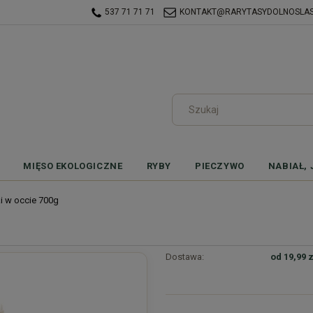
537 71 71 71
KONTAKT@RARYTASYDOLNOSLASK
MIĘSO EKOLOGICZNE
RYBY
PIECZYWO
NABIAŁ, 
i w occie 700g
Dostawa:
od 19,99 z