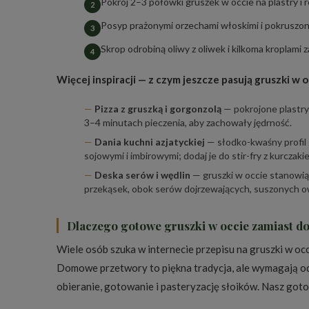
Pokrój 2–3 połówki gruszek w occie na plastry i r
Posyp prażonymi orzechami włoskimi i pokruszon
Skrop odrobiną oliwy z oliwek i kilkoma kroplami 
Więcej inspiracji — z czym jeszcze pasują gruszki w o
Pizza z gruszką i gorgonzolą
— pokrojone plastry 
3–4 minutach pieczenia, aby zachowały jędrność.
Dania kuchni azjatyckiej
— słodko-kwaśny profil 
sojowymi i imbirowymi; dodaj je do stir-fry z kurczak
Deska serów i wędlin
— gruszki w occie stanowi
przekąsek, obok serów dojrzewających, suszonych 
Dlaczego gotowe gruszki w occie zamiast 
Wiele osób szuka w internecie przepisu na gruszki w oc
Domowe przetwory to piękna tradycja, ale wymagają odp
obieranie, gotowanie i pasteryzację słoików. Nasz got