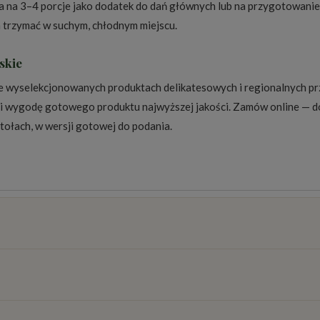
a na 3–4 porcje jako dodatek do dań głównych lub na przygotowanie
 trzymać w suchym, chłodnym miejscu.
skie
nie wyselekcjonowanych produktach delikatesowych i regionalnych p
ury i wygodę gotowego produktu najwyższej jakości. Zamów online —
stołach, w wersji gotowej do podania.
osztów
)