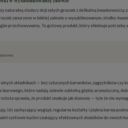
ówki w wysublimowanej zalewie
ączy naturalną słodycz dojrzałych gruszek z delikatną kwaskowością 
ruszek zanurzone w lekkiej zalewie o wysublimowanym, słodko-kwaś
ugim przechowywaniu. To gotowy produkt, który eliminuje potrzebę s
 laurowy.
naturalnych składnikach — bez sztucznych barwników, zagęstników cz
ia laurowego, które nadają zalewie subtelną głębię aromatyczną, dob
rostota sprawia, że produkt smakuje jak domowy — tyle że nie wymag
ją. Ich zachęcający wygląd, regularne kształty i piękna barwa podno
nalni szefowie kuchni szukający efektownych dodatków do swoich ko