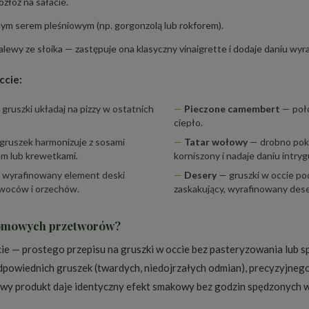
ozłóż na sałacie.
ym serem pleśniowym (np. gorgonzolą lub rokforem).
zalewy ze słoika — zastępuje ona klasyczny vinaigrette i dodaje daniu wyra
ccie:
gruszki układaj na pizzy w ostatnich
Pieczone camembert
— połó
ciepło.
gruszek harmonizuje z sosami
Tatar wołowy
— drobno pokr
iem lub krewetkami.
korniszony i nadaje daniu intryg
ą wyrafinowany element deski
Desery
— gruszki w occie po
owoców i orzechów.
zaskakujący, wyrafinowany dese
domowych przetworów?
cie — prostego przepisu na gruszki w occie bez pasteryzowania lub s
owiednich gruszek (twardych, niedojrzałych odmian), precyzyjnego 
owy produkt daje identyczny efekt smakowy bez godzin spędzonych w