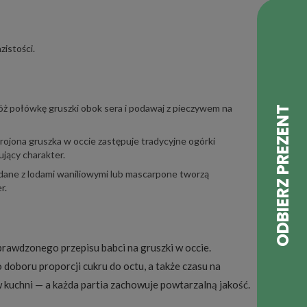
zistości.
ż połówkę gruszki obok sera i podawaj z pieczywem na
ojona gruszka w occie zastępuje tradycyjne ogórki
ujący charakter.
dane z lodami waniliowymi lub mascarpone tworzą
r.
prawdzonego przepisu babci na gruszki w occie.
doboru proporcji cukru do octu, a także czasu na
 kuchni — a każda partia zachowuje powtarzalną jakość.