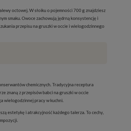
zalewy octowej. W słoiku o pojemności 700 g znajdziesz
nym smaku. Owoce zachowują jędrną konsystencję i
zukania przepisu na gruszki w occie i wielogodzinnego
y konserwantów chemicznych. Tradycyjna receptura
rze znaną z przepisów babci na gruszki w occie
a wielogodzinnej pracy w kuchni.
szą estetykę i atrakcyjność każdego talerza. To cechy,
mpozycji.