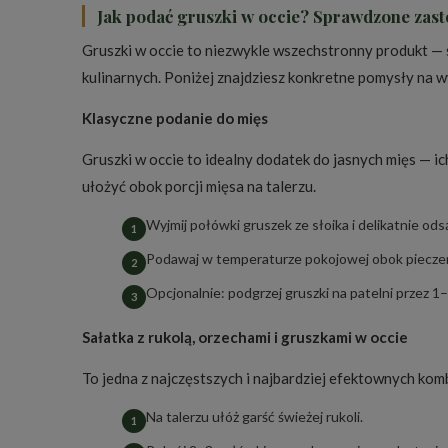
Jak podać gruszki w occie? Sprawdzone zas
Gruszki w occie to niezwykle wszechstronny produkt — 
kulinarnych. Poniżej znajdziesz konkretne pomysły na w
Klasyczne podanie do mięs
Gruszki w occie to idealny dodatek do jasnych mięs —
ułożyć obok porcji mięsa na talerzu.
Wyjmij połówki gruszek ze słoika i delikatnie ods
Podawaj w temperaturze pokojowej obok pieczeni 
Opcjonalnie: podgrzej gruszki na patelni przez 1
Sałatka z rukolą, orzechami i gruszkami w occie
To jedna z najczęstszych i najbardziej efektownych komb
Na talerzu ułóż garść świeżej rukoli.