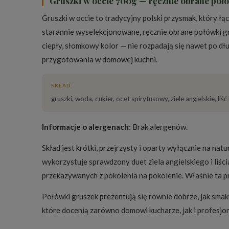
Gruszki w occie 700g — ręcznie obrane poł
Gruszki w occie to tradycyjny polski przysmak, który ł
starannie wyselekcjonowane, ręcznie obrane połówki g
ciepły, słomkowy kolor — nie rozpadają się nawet po dł
przygotowania w domowej kuchni.
SKŁAD:
gruszki, woda, cukier, ocet spirytusowy, ziele angielskie, liść
Informacje o alergenach:
Brak alergenów.
Skład jest krótki, przejrzysty i oparty wyłącznie na 
wykorzystuje sprawdzony duet ziela angielskiego i liśc
przekazywanych z pokolenia na pokolenie. Właśnie ta p
Połówki gruszek prezentują się równie dobrze, jak smaku
które docenią zarówno domowi kucharze, jak i profesjo