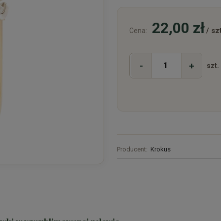
22,00 zł
/ szt
Cena:
-
+
szt.
Producent:
Krokus