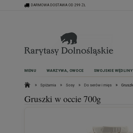
DARMOWA DOSTAWA OD 299 ZŁ
MENU
WARZYWA, OWOCE
SWOJSKIE WĘDLINY
»
»
»
»
Spiżarnia
Sosy
Do serów i mięs
Gruszk
Gruszki w occie 700g