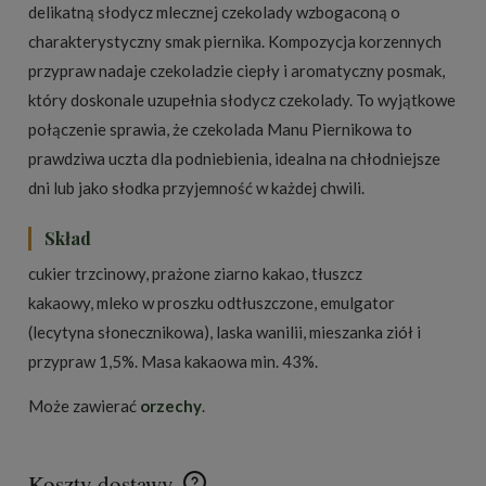
delikatną słodycz mlecznej czekolady wzbogaconą o
charakterystyczny smak piernika. Kompozycja korzennych
przypraw nadaje czekoladzie ciepły i aromatyczny posmak,
który doskonale uzupełnia słodycz czekolady. To wyjątkowe
połączenie sprawia, że czekolada Manu Piernikowa to
prawdziwa uczta dla podniebienia, idealna na chłodniejsze
dni lub jako słodka przyjemność w każdej chwili.
Skład
cukier trzcinowy, prażone ziarno kakao, tłuszcz
kakaowy, mleko w proszku odtłuszczone, emulgator
(lecytyna słonecznikowa), laska wanilii, mieszanka ziół i
przypraw 1,5%. Masa kakaowa min. 43%.
Może zawierać
orzechy
.
Koszty dostawy