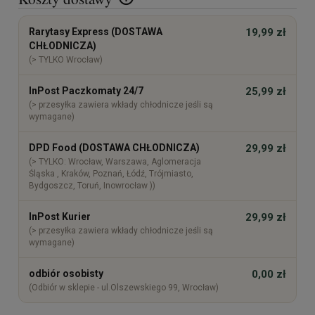
Cena nie zawiera ewentualnych kosztów płatności
Rarytasy Express (DOSTAWA
19,99 zł
CHŁODNICZA)
(> TYLKO Wrocław)
InPost Paczkomaty 24/7
25,99 zł
(> przesyłka zawiera wkłady chłodnicze jeśli są
wymagane)
DPD Food (DOSTAWA CHŁODNICZA)
29,99 zł
(> TYLKO: Wrocław, Warszawa, Aglomeracja
Śląska , Kraków, Poznań, Łódź, Trójmiasto,
Bydgoszcz, Toruń, Inowrocław ))
InPost Kurier
29,99 zł
(> przesyłka zawiera wkłady chłodnicze jeśli są
wymagane)
odbiór osobisty
0,00 zł
(Odbiór w sklepie - ul.Olszewskiego 99, Wrocław)