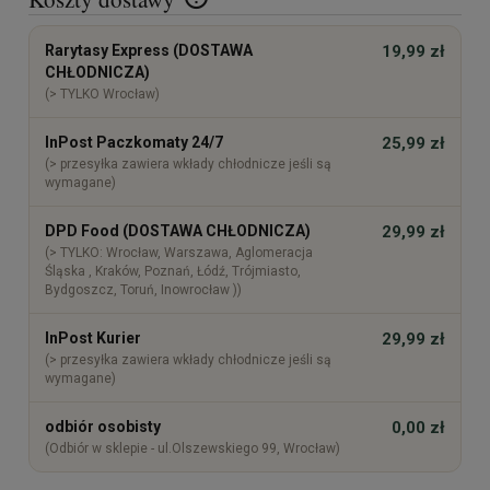
Cena nie zawiera ewentualnych kosztów płatności
Rarytasy Express (DOSTAWA
19,99 zł
CHŁODNICZA)
(> TYLKO Wrocław)
InPost Paczkomaty 24/7
25,99 zł
(> przesyłka zawiera wkłady chłodnicze jeśli są
wymagane)
DPD Food (DOSTAWA CHŁODNICZA)
29,99 zł
(> TYLKO: Wrocław, Warszawa, Aglomeracja
Śląska , Kraków, Poznań, Łódź, Trójmiasto,
Bydgoszcz, Toruń, Inowrocław ))
InPost Kurier
29,99 zł
(> przesyłka zawiera wkłady chłodnicze jeśli są
wymagane)
odbiór osobisty
0,00 zł
(Odbiór w sklepie - ul.Olszewskiego 99, Wrocław)