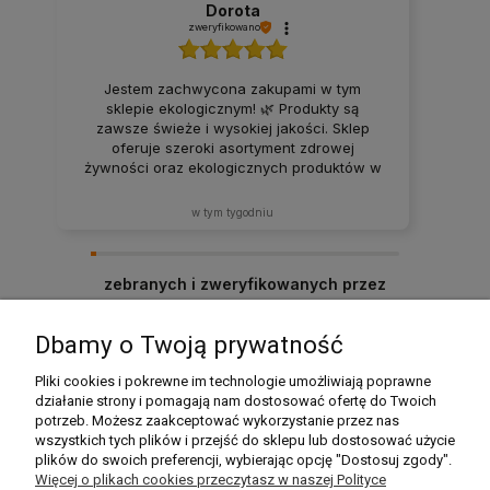
Dorota
zweryfikowano
Jestem zachwycona zakupami w tym
sklepie ekologicznym! 🌿 Produkty są
zawsze świeże i wysokiej jakości. Sklep
oferuje szeroki asortyment zdrowej
żywności oraz ekologicznych produktów w
atrakcyjnych cenach. Produkty za każdym
razem docierają w idealnym stanie. Zakupy
w tym tygodniu
tutaj to sama przyjemność – z pewnością
będę wracać i polecać ten sklep rodzinie
oraz znajomym! ❤️
zebranych i zweryfikowanych przez
Dbamy o Twoją prywatność
Pomoc
Pliki cookies i pokrewne im technologie umożliwiają poprawne
działanie strony i pomagają nam dostosować ofertę do Twoich
potrzeb. Możesz zaakceptować wykorzystanie przez nas
Moje konto
wszystkich tych plików i przejść do sklepu lub dostosować użycie
plików do swoich preferencji, wybierając opcję "Dostosuj zgody".
Płatności i dostawa
Więcej o plikach cookies przeczytasz w naszej Polityce