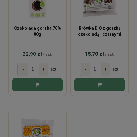
Czekolada gorzka 70%
Krówka BIO z gorzką
80g
czekoladą i czarnymi
porzeczkami 150g
22,90 zł
15,70 zł
/ szt.
/ szt.
-
+
-
+
szt.
szt.