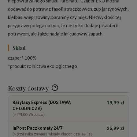
niepowtarzalnego smaku i aromatu. Cząber EKO można
dodawać do potraw z fasoli strączkowych, zup jarzynowych,
kiełbas, wieprzowiny, baraniny czy mięs. Niezwykłość tej
przyprawy polega na tym, że nie tylko dodaje pikanterii
potrawom, ale także nadaje im cudowny zapach.
Skład
cząber* 100%
*produkt rolnictwa ekologicznego
Koszty dostawy
Cena nie zawiera ewentualnych kosztów płatności
Rarytasy Express (DOSTAWA
19,99 zł
CHŁODNICZA)
(> TYLKO Wrocław)
InPost Paczkomaty 24/7
25,99 zł
(> przesyłka zawiera wkłady chłodnicze jeśli są