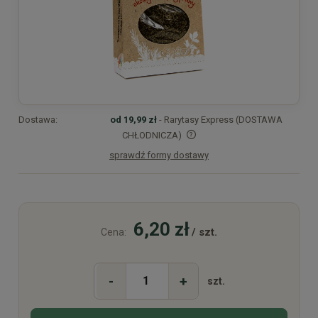
Dostawa:
od 19,99 zł
- Rarytasy Express (DOSTAWA
CHŁODNICZA)
sprawdź formy dostawy
Cena nie zawiera ewentualnych kosztów płatności
6,20 zł
/ szt.
Cena:
-
+
szt.