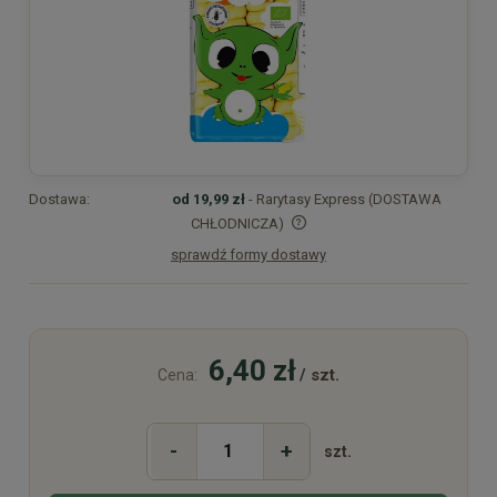
Dostawa:
od 19,99 zł
- Rarytasy Express (DOSTAWA
CHŁODNICZA)
sprawdź formy dostawy
Cena nie zawiera ewentualnych kosztów płatności
6,40 zł
/ szt.
Cena:
-
+
szt.