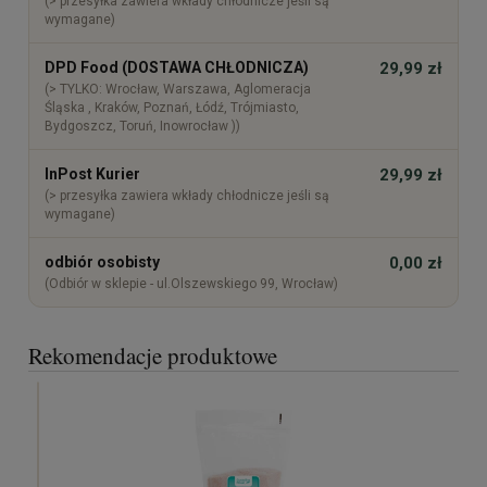
(> przesyłka zawiera wkłady chłodnicze jeśli są
wymagane)
DPD Food (DOSTAWA CHŁODNICZA)
29,99 zł
(> TYLKO: Wrocław, Warszawa, Aglomeracja
Śląska , Kraków, Poznań, Łódź, Trójmiasto,
Bydgoszcz, Toruń, Inowrocław ))
InPost Kurier
29,99 zł
(> przesyłka zawiera wkłady chłodnicze jeśli są
wymagane)
odbiór osobisty
0,00 zł
(Odbiór w sklepie - ul.Olszewskiego 99, Wrocław)
Rekomendacje produktowe