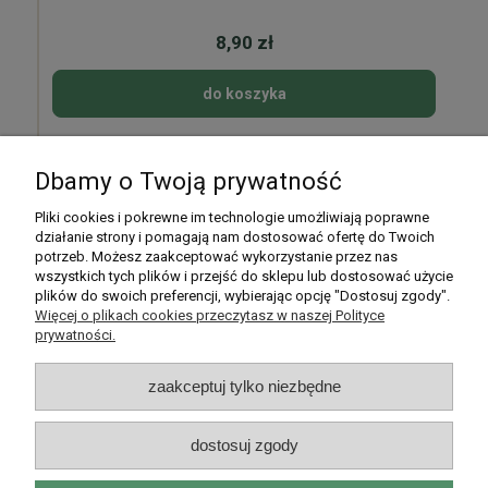
8,90 zł
do koszyka
Dbamy o Twoją prywatność
Pomoc
Pliki cookies i pokrewne im technologie umożliwiają poprawne
działanie strony i pomagają nam dostosować ofertę do Twoich
potrzeb. Możesz zaakceptować wykorzystanie przez nas
Moje konto
wszystkich tych plików i przejść do sklepu lub dostosować użycie
plików do swoich preferencji, wybierając opcję "Dostosuj zgody".
Płatności i dostawa
Więcej o plikach cookies przeczytasz w naszej Polityce
prywatności.
Informacje
zaakceptuj tylko niezbędne
O nas
dostosuj zgody