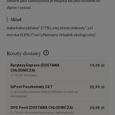
Idealne jako samodzielna przekąska lub jako dodatek do
dipów i sosów.
Skład
mąka kukurydziana* (77%), olej słonecznikowy*, sól
morska (0,8%) (*certyfikowany składnik ekologiczny)
Koszty dostawy
Cena nie zawiera ewentualnych kosztów płatności
Rarytasy Express (DOSTAWA
19,99 zł
CHŁODNICZA)
(> TYLKO Wrocław)
InPost Paczkomaty 24/7
25,99 zł
(> przesyłka zawiera wkłady chłodnicze jeśli są
wymagane)
DPD Food (DOSTAWA CHŁODNICZA)
29,99 zł
(> TYLKO: Wrocław, Warszawa, Aglomeracja