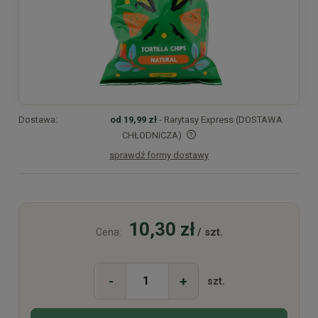
Dostawa:
od 19,99 zł
- Rarytasy Express (DOSTAWA
CHŁODNICZA)
sprawdź formy dostawy
Cena nie zawiera ewentualnych kosztów płatności
10,30 zł
/ szt.
Cena:
-
+
szt.