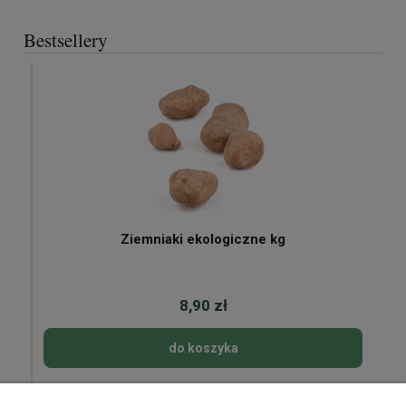
Bestsellery
Ziemniaki ekologiczne kg
8,90 zł
do koszyka