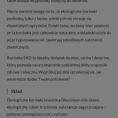
także dodaje wyjątkowej słodyczy do deserów.
Warto zwrócić uwagę na to, że ekologiczne borówki
pochodzą tylko z lasów, w których nie stosuje się
chemicznych oprysków. Dzięki temu, możemy mieć pewność,
że ta borówka jest całkowicie naturalna, a składniki użyte do
jej przygotowania nie zawierają szkodliwych substancji
chemicznych.
Borówka EKO to idealny dodatek do mięs, serów i deserów,
który pozwala na urozmaicenie codziennej diety w sposób
zdrowy i smaczny. Wypróbuj już dziś i przekonaj się, jak
wiele może dodać Twoim potrawom!
Skład
Ekologiczne borówki brusznica (
Vaccinium vitis-idaea
),
ekologiczny cukier trzcinowy, substancja zagęszczająca -
pektyna, ekologiczny sok z cytryny