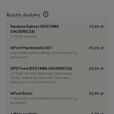
Koszty dostawy
Cena nie zawiera ewentualnych kosztów płatności
Rarytasy Express (DOSTAWA
19,99 zł
CHŁODNICZA)
(> TYLKO Wrocław)
InPost Paczkomaty 24/7
25,99 zł
(> przesyłka zawiera wkłady chłodnicze jeśli są
wymagane)
DPD Food (DOSTAWA CHŁODNICZA)
29,99 zł
(> TYLKO: Wrocław, Warszawa, Aglomeracja
Śląska , Kraków, Poznań, Łódź, Trójmiasto,
Bydgoszcz, Toruń, Inowrocław ))
InPost Kurier
29,99 zł
(> przesyłka zawiera wkłady chłodnicze jeśli są
wymagane)
odbiór osobisty