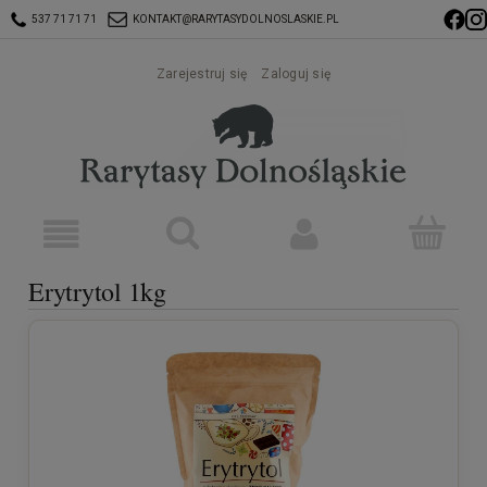
537 71 71 71
KONTAKT@RARYTASYDOLNOSLASKIE.PL
Zarejestruj się
Zaloguj się
Erytrytol 1kg