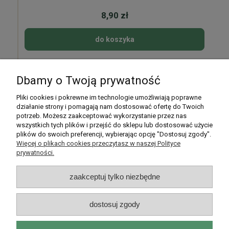
8,90 zł
do koszyka
Dbamy o Twoją prywatność
Pomoc
Pliki cookies i pokrewne im technologie umożliwiają poprawne
działanie strony i pomagają nam dostosować ofertę do Twoich
potrzeb. Możesz zaakceptować wykorzystanie przez nas
Moje konto
wszystkich tych plików i przejść do sklepu lub dostosować użycie
plików do swoich preferencji, wybierając opcję "Dostosuj zgody".
Płatności i dostawa
Więcej o plikach cookies przeczytasz w naszej Polityce
prywatności.
Informacje
zaakceptuj tylko niezbędne
O nas
dostosuj zgody