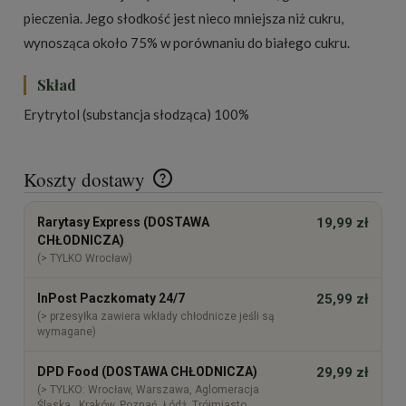
pieczenia. Jego słodkość jest nieco mniejsza niż cukru,
wynosząca około 75% w porównaniu do białego cukru.
Skład
Erytrytol (substancja słodząca) 100%
Koszty dostawy
Cena nie zawiera ewentualnych kosztów płatności
Rarytasy Express (DOSTAWA
19,99 zł
CHŁODNICZA)
(> TYLKO Wrocław)
InPost Paczkomaty 24/7
25,99 zł
(> przesyłka zawiera wkłady chłodnicze jeśli są
wymagane)
DPD Food (DOSTAWA CHŁODNICZA)
29,99 zł
(> TYLKO: Wrocław, Warszawa, Aglomeracja
Śląska , Kraków, Poznań, Łódź, Trójmiasto,