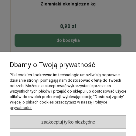
Ziemniaki ekologiczne kg
8,90 zł
do koszyka
Dbamy o Twoją prywatność
Pomoc
Pliki cookies i pokrewne im technologie umożliwiają poprawne
działanie strony i pomagają nam dostosować ofertę do Twoich
potrzeb. Możesz zaakceptować wykorzystanie przez nas
Moje konto
wszystkich tych plików i przejść do sklepu lub dostosować użycie
plików do swoich preferencji, wybierając opcję "Dostosuj zgody".
Płatności i dostawa
Więcej o plikach cookies przeczytasz w naszej Polityce
prywatności.
Informacje
zaakceptuj tylko niezbędne
O nas