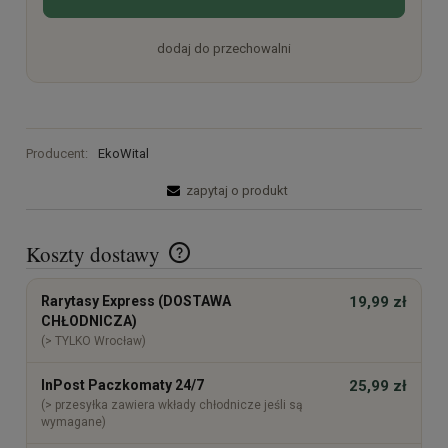
dodaj do przechowalni
Producent:
EkoWital
zapytaj o produkt
Koszty dostawy
Cena nie zawiera ewentualnych kosztów płatności
Rarytasy Express (DOSTAWA
19,99 zł
CHŁODNICZA)
(> TYLKO Wrocław)
InPost Paczkomaty 24/7
25,99 zł
(> przesyłka zawiera wkłady chłodnicze jeśli są
wymagane)