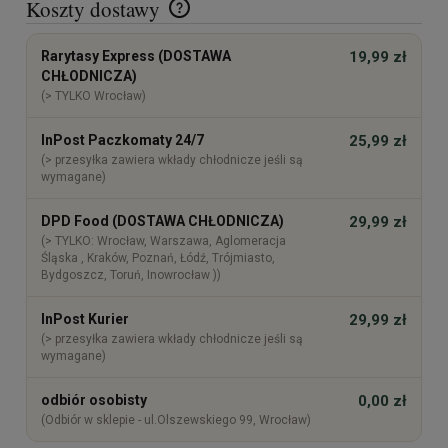
Koszty dostawy
Cena nie zawiera ewentualnych kosztów płatności
Rarytasy Express (DOSTAWA
19,99 zł
CHŁODNICZA)
(> TYLKO Wrocław)
InPost Paczkomaty 24/7
25,99 zł
(> przesyłka zawiera wkłady chłodnicze jeśli są
wymagane)
DPD Food (DOSTAWA CHŁODNICZA)
29,99 zł
(> TYLKO: Wrocław, Warszawa, Aglomeracja
Śląska , Kraków, Poznań, Łódź, Trójmiasto,
Bydgoszcz, Toruń, Inowrocław ))
InPost Kurier
29,99 zł
(> przesyłka zawiera wkłady chłodnicze jeśli są
wymagane)
odbiór osobisty
0,00 zł
(Odbiór w sklepie - ul.Olszewskiego 99, Wrocław)