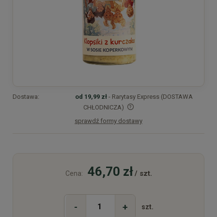
Dostawa:
od 19,99 zł
- Rarytasy Express (DOSTAWA
CHŁODNICZA)
sprawdź formy dostawy
Cena nie zawiera ewentualnych kosztów płatności
46,70 zł
/ szt.
Cena:
-
+
szt.