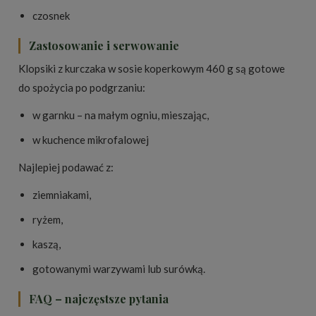
czosnek
Zastosowanie i serwowanie
Klopsiki z kurczaka w sosie koperkowym 460 g są gotowe
do spożycia po podgrzaniu:
w garnku – na małym ogniu, mieszając,
w kuchence mikrofalowej
Najlepiej podawać z:
ziemniakami,
ryżem,
kaszą,
gotowanymi warzywami lub surówką.
FAQ – najczęstsze pytania