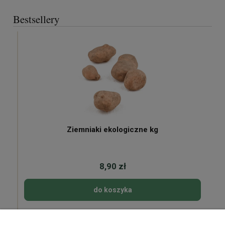
Bestsellery
Ziemniaki ekologiczne kg
8,90 zł
do koszyka