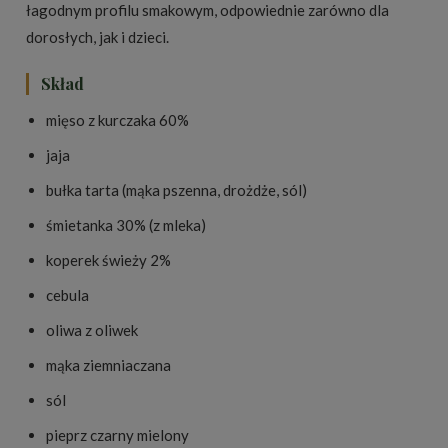
łagodnym profilu smakowym, odpowiednie zarówno dla
dorosłych, jak i dzieci.
Skład
mięso z kurczaka 60%
jaja
bułka tarta (mąka pszenna, drożdże, sól)
śmietanka 30% (z mleka)
koperek świeży 2%
cebula
oliwa z oliwek
mąka ziemniaczana
sól
pieprz czarny mielony