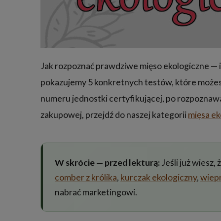
Jak rozpoznać prawdziwe mięso ekologiczne — i 
pokazujemy 5 konkretnych testów, które możesz
numeru jednostki certyfikującej, po rozpozna
zakupowej, przejdź do naszej kategorii
mięsa e
W skrócie — przed lekturą:
Jeśli już wiesz
comber z królika
,
kurczak ekologiczny
,
wiep
nabrać marketingowi.