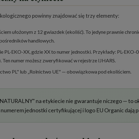
ologicznego powinny znajdować się trzy elementy:
iściem ułożonym z 12 gwiazdek (ekoliść). To jedyne prawnie chro
z pośredników handlowych.
e PL-EKO-XX, gdzie XX to numer jednostki. Przykłady: PL-EKO-0
. Ten numer możesz zweryfikować w rejestrze IJHARS.
ctwo PL" lub „Rolnictwo UE" — obowiązkowa pod ekoliściem.
NATURALNY" na etykiecie nie gwarantuje niczego — to okr
z numerem jednostki certyfikującej i logo EU Organic dają