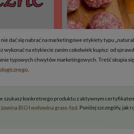
nie dać się nabrać na marketingowe etykiety typu „natural
 wykonać na etykiecie zanim cokolwiek kupisz: od sprawd
wanie typowych chwytów marketingowych. Treść skupia si
kologicznego
.
, że szukasz konkretnego produktu z aktywnym certyfikate
rzowina BIO
i
wołowina grass-fed
. Poniżej szczegóły, jak r