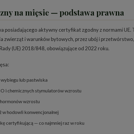
iczny na mięsie — podstawa prawna
a posiadającego aktywny certyfikat zgodny z normami UE. T
nia zwierząt i warunków bytowych, przez ubój i przetwórstwo
 Rady (UE) 2018/848, obowiązujące od 2022 roku.
ęsa:
wybiegu lub pastwiska
O i chemicznych stymulatorów wzrostu
i hormonów wzrostu
iż w hodowli konwencjonalnej
ę certyfikującą — co najmniej raz w roku