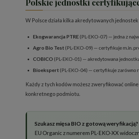
Polskie jednostki certyfikując
W Polsce działa kilka akredytowanych jednostek
Ekogwarancja PTRE
(PL-EKO-07) — jedna z najwi
Agro Bio Test
(PL-EKO-09) — certyfikuje m.in. p
COBICO
(PL-EKO-01) — akredytowana jednostka 
Bioekspert
(PL-EKO-04) — certyfikuje zarówno r
Każdy z tych kodów możesz zweryfikować online w
konkretnego podmiotu.
Szukasz mięsa BIO z gotową weryfikacją?
EU Organic z numerem PL-EKO-XX widocznym