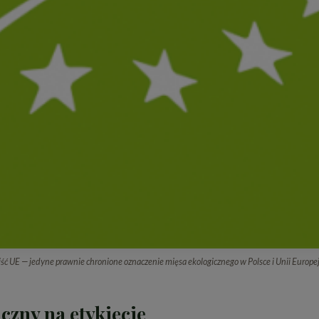
iść UE — jedyne prawnie chronione oznaczenie mięsa ekologicznego w Polsce i Unii Europej
iczny na etykiecie