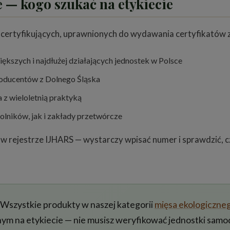
e — kogo szukać na etykiecie
 certyfikujących, uprawnionych do wydawania certyfikatów
ększych i najdłużej działających jednostek w Polsce
roducentów z Dolnego Śląska
z wieloletnią praktyką
olników, jak i zakłady przetwórcze
 rejestrze IJHARS — wystarczy wpisać numer i sprawdzić, czy
Wszystkie produkty w naszej kategorii
mięsa ekologiczne
 na etykiecie — nie musisz weryfikować jednostki samod