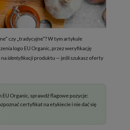
ne" czy „tradycyjne"? W tym artykule
zenia logo EU Organic, przez weryfikację
ę na
identyfikacji
produktu — jeśli szukasz oferty
m EU Organic, sprawdź flagowe pozycje:
ozpoznać certyfikat na etykiecie i nie dać się