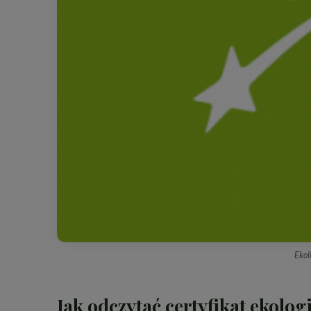
Ekol
Jak odczytać certyfikat ekolog