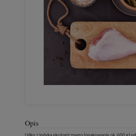
Opis
Udko z indyka ekologicznego (opakowanie ok. 600 g) od 