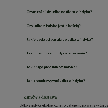
Czym różni się udko od filetu z indyka?
Piecz w ok. 180°C, podlewając mięso wytopiony
trudniej je przesuszyć niż filet.
Czy udko z indyka jest z kością?
Udko to ciemne, soczyste mięso, bardziej wyraz
Jakie dodatki pasują do udka z indyka?
Tak, to udko z kością i skórą, co wzmacnia s
Jak upiec udko z indyka w rękawie?
Pieczone ziemniaki, kasza lub ryż oraz warzyw
Jak długo piec udko z indyka?
Zamarynowane udko włóż do rękawa do pieczenia
Jak przechowywać udko z indyka?
Z grubsza licząc około godzinę w 180°C dla op
W lodówce w 2–4°C zgodnie z datą na opakowa
Zamów z dostawą
Udko z indyka ekologicznego pakujemy na wagę w torbę