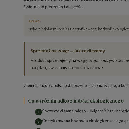
świetne do pieczenia i duszenia.
SKŁAD:
udko z indyka (z kością) z certyfikowanej hodowli ekologicz
Sprzedaż na wagę — jak rozliczamy
Produkt sprzedajemy na wagę, więc rzeczywista ma
nadpłatę zwracamy na konto bankowe.
Ciemne mięso z udka jest soczyste i aromatyczne, a kość
Co wyróżnia udko z indyka ekologicznego
Soczyste ciemne mięso
— wilgotniejsze i bardzie
Certyfikowana hodowla ekologiczna
— z gosp