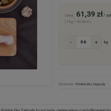
61,39 zł
/ szt
Cena:
( 1
kg
=
101,90 zł
)
-
+
kg
Producent:
Polskie Eko Zagrody
Polskie Eko Zagrody to soczyste, ciemne mięso z certyfikowanej hodo