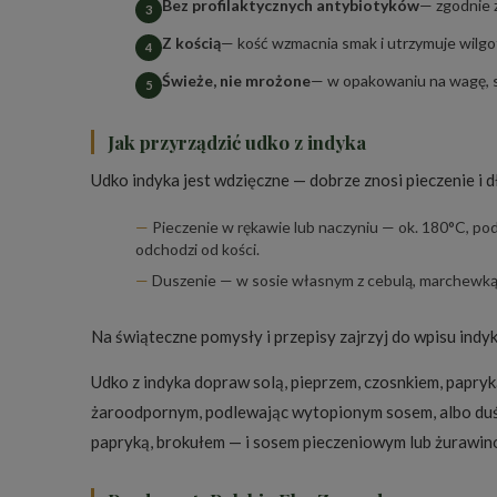
Bez profilaktycznych antybiotyków
— zgodnie 
Z kością
— kość wzmacnia smak i utrzymuje wilgo
Świeże, nie mrożone
— w opakowaniu na wagę, 
Jak przyrządzić udko z indyka
Udko indyka jest wdzięczne — dobrze znosi pieczenie i d
Pieczenie w rękawie lub naczyniu — ok. 180°C, pod
odchodzi od kości.
Duszenie — w sosie własnym z cebulą, marchewką i
Na świąteczne pomysły i przepisy zajrzyj do wpisu
indyk
Udko z indyka dopraw solą, pieprzem, czosnkiem, papryk
żaroodpornym, podlewając wytopionym sosem, albo duś 
papryką, brokułem — i sosem pieczeniowym lub żurawi