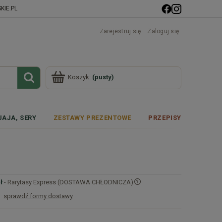
IE.PL
Zarejestruj się
Zaloguj się
Koszyk:
(pusty)
JAJA, SERY
ZESTAWY PREZENTOWE
PRZEPISY
ł
- Rarytasy Express (DOSTAWA CHŁODNICZA)
sprawdź formy dostawy
Cena nie zawiera ewentualnych kosztów
płatności