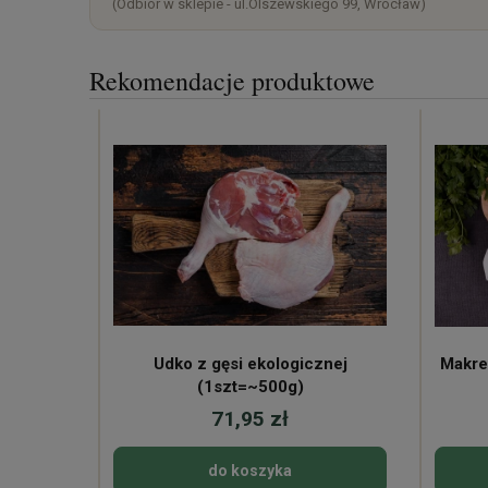
(Odbiór w sklepie - ul.Olszewskiego 99, Wrocław)
Rekomendacje produktowe
Udko z gęsi ekologicznej
Makre
(1szt=~500g)
71,95 zł
do koszyka