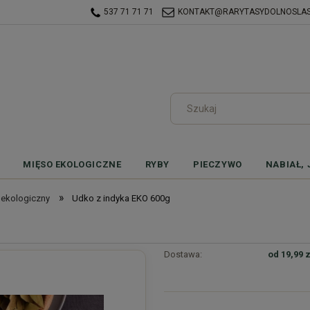
537 71 71 71
KONTAKT@RARYTASYDOLNOSLASK
MIĘSO EKOLOGICZNE
RYBY
PIECZYWO
NABIAŁ, 
»
 ekologiczny
Udko z indyka EKO 600g
Dostawa:
od 19,99 z