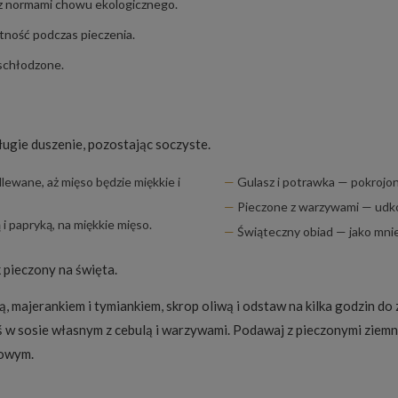
z normami chowu ekologicznego.
tność podczas pieczenia.
schłodzone.
ługie duszenie, pozostając soczyste.
lewane, aż mięso będzie miękkie i
Gulasz i potrawka — pokrojon
Pieczone z warzywami — udko 
 papryką, na miękkie mięso.
Świąteczny obiad — jako mniej
 pieczony na święta
.
ą, majerankiem i tymiankiem, skrop oliwą i odstaw na kilka godzin d
w sosie własnym z cebulą i warzywami. Podawaj z pieczonymi ziemn
nowym.