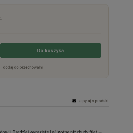
.
Do koszyka
dodaj do przechowalni
zapytaj o produkt
wli. Bardziej wyraziste i wilgotne niż chudy filet —