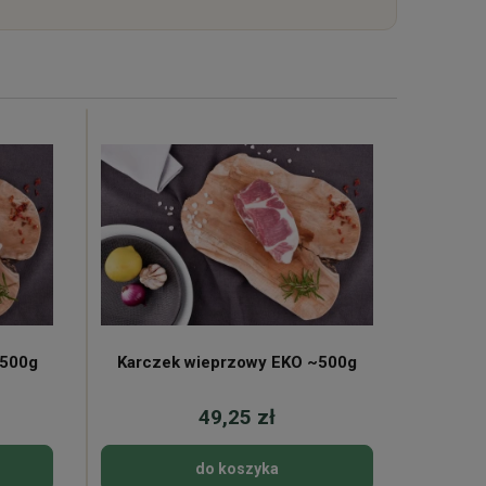
~500g
Karczek wieprzowy EKO ~500g
Rost
49,25 zł
do koszyka