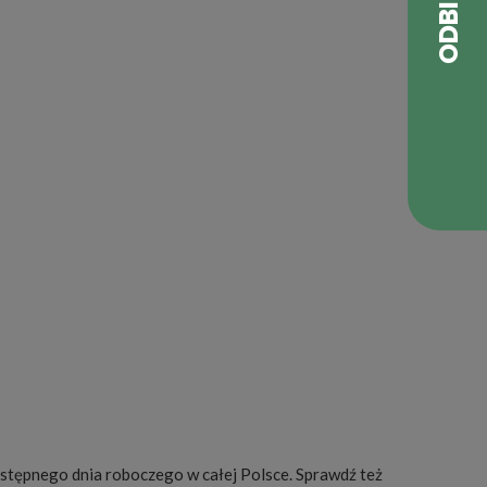
koniec na rumianą skórę; udko jest wdzięczne i
bkie w obróbce.
j rękaw, by skóra się zarumieniła.
so przy kości jest miękkie i ścięte.
stępnego dnia roboczego w całej Polsce. Sprawdź też