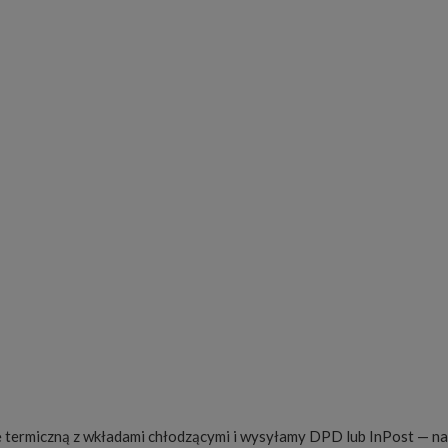
m sosem, najlepiej osłonięte przez większość czasu i odkryte pod 
iste w smaku i wilgotne; filet to chude białe mięso, delikatne i szy
mak i pomaga zachować soczystość podczas pieczenia.
a i sos — na przykład pieczeniowy lub żurawinowy.
, dodaj odrobinę warzyw i piecz w ok. 180°C, a pod koniec rozetni
akowania ok. 600 g, podlewając mięso; najpewniej sprawdzić, czy mię
niu; można je też zamrozić.
 termiczną z wkładami chłodzącymi i wysyłamy DPD lub InPost — na