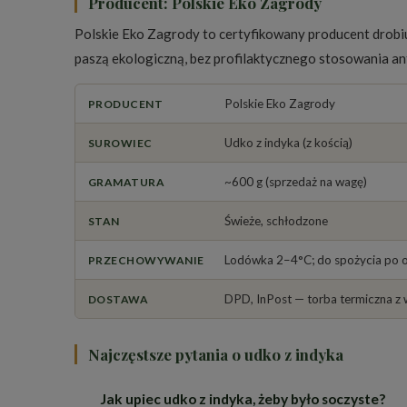
Producent: Polskie Eko Zagrody
Polskie Eko Zagrody to certyfikowany producent drobi
paszą ekologiczną, bez profilaktycznego stosowania an
Polskie Eko Zagrody
PRODUCENT
Udko z indyka (z kością)
SUROWIEC
~600 g (sprzedaż na wagę)
GRAMATURA
Świeże, schłodzone
STAN
Lodówka 2–4°C; do spożycia po o
PRZECHOWYWANIE
DPD, InPost — torba termiczna z
DOSTAWA
Najczęstsze pytania o udko z indyka
Jak upiec udko z indyka, żeby było soczyste?