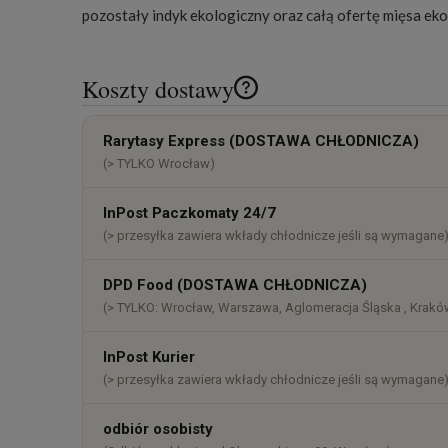
pozostały
indyk ekologiczny
oraz całą ofertę
mięsa ek
Koszty dostawy
Cena nie zawiera ewentualnych k
Rarytasy Express (DOSTAWA CHŁODNICZA)
płatności
(> TYLKO Wrocław)
InPost Paczkomaty 24/7
(> przesyłka zawiera wkłady chłodnicze jeśli są wymagane
DPD Food (DOSTAWA CHŁODNICZA)
(> TYLKO: Wrocław, Warszawa, Aglomeracja Śląska , Kraków
InPost Kurier
(> przesyłka zawiera wkłady chłodnicze jeśli są wymagane
odbiór osobisty