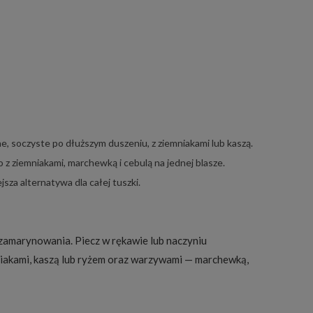
e, soczyste po dłuższym duszeniu, z ziemniakami lub kaszą.
z ziemniakami, marchewką i cebulą na jednej blasze.
sza alternatywa dla całej tuszki.
o zamarynowania. Piecz w rękawie lub naczyniu
iakami, kaszą lub ryżem oraz warzywami — marchewką,