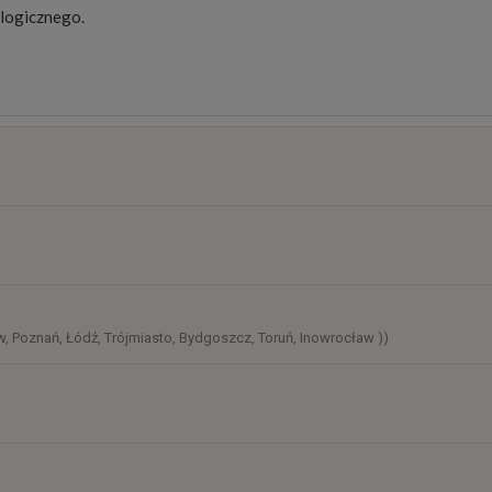
ologicznego
.
osztów
)
, Poznań, Łódź, Trójmiasto, Bydgoszcz, Toruń, Inowrocław ))
)