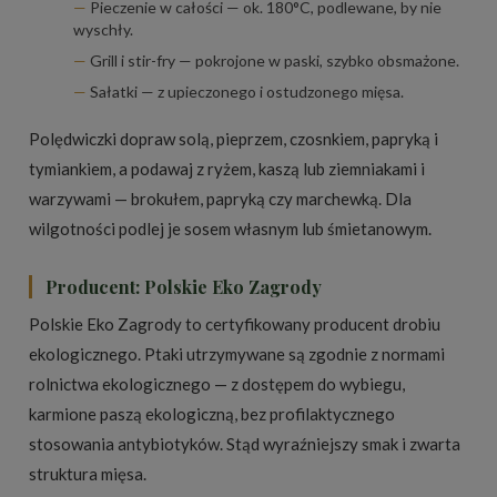
Pieczenie w całości — ok. 180°C, podlewane, by nie
wyschły.
Grill i stir-fry — pokrojone w paski, szybko obsmażone.
Sałatki — z upieczonego i ostudzonego mięsa.
Polędwiczki dopraw solą, pieprzem, czosnkiem, papryką i
tymiankiem, a podawaj z ryżem, kaszą lub ziemniakami i
warzywami — brokułem, papryką czy marchewką. Dla
wilgotności podlej je sosem własnym lub śmietanowym.
Producent: Polskie Eko Zagrody
Polskie Eko Zagrody to certyfikowany producent drobiu
ekologicznego. Ptaki utrzymywane są zgodnie z normami
rolnictwa ekologicznego — z dostępem do wybiegu,
karmione paszą ekologiczną, bez profilaktycznego
stosowania antybiotyków. Stąd wyraźniejszy smak i zwarta
struktura mięsa.