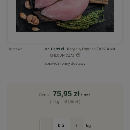
Dostawa:
od 19,99 zł
- Rarytasy Express (DOSTAWA
CHŁODNICZA)
sprawdź formy dostawy
Cena nie zawiera ewentualnych kosztów płatności
75,95 zł
/ szt.
Cena:
( 1
kg
=
151,90 zł
)
-
+
kg