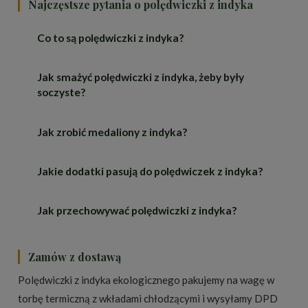
Najczęstsze pytania o polędwiczki z indyka
Co to są polędwiczki z indyka?
Jak smażyć polędwiczki z indyka, żeby były
To najdelikatniejszy mięsień indyka, czasem
soczyste?
nazywany polędwicą z indyka — chude, miękkie
białe mięso, idealne na szybkie dania.
Jak zrobić medaliony z indyka?
Smaż je krótko na średnim ogniu albo upiecz
podlewane; to chude mięso, więc zbyt długa
obróbka je przesusza. Pomaga marynata i
Jakie dodatki pasują do polędwiczek z indyka?
Pokrój polędwiczki w grubsze plastry, lekko rozbij,
odpoczęcie po usmażeniu.
dopraw i smaż po kilka minut z każdej strony, aż się
zarumienią i będą ścięte w środku.
Jak przechowywać polędwiczki z indyka?
Ryż, kasza lub ziemniaki oraz warzywa — brokuł,
papryka, marchewka — i lekki sos, na przykład
śmietanowy lub pieczarkowy.
W lodówce w 2–4°C zgodnie z datą na
Zamów z dostawą
opakowaniu; można je też zamrozić.
Polędwiczki z indyka ekologicznego pakujemy na wagę w
torbę termiczną z wkładami chłodzącymi i wysyłamy DPD