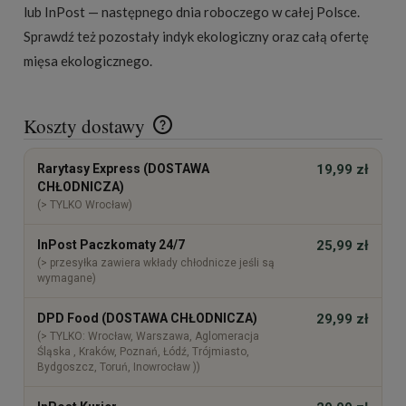
lub InPost — następnego dnia roboczego w całej Polsce.
Sprawdź też pozostały
indyk ekologiczny
oraz całą ofertę
mięsa ekologicznego
.
Koszty dostawy
Cena nie zawiera ewentualnych kosztów płatności
Rarytasy Express (DOSTAWA
19,99 zł
CHŁODNICZA)
(> TYLKO Wrocław)
InPost Paczkomaty 24/7
25,99 zł
(> przesyłka zawiera wkłady chłodnicze jeśli są
wymagane)
DPD Food (DOSTAWA CHŁODNICZA)
29,99 zł
(> TYLKO: Wrocław, Warszawa, Aglomeracja
Śląska , Kraków, Poznań, Łódź, Trójmiasto,
Bydgoszcz, Toruń, Inowrocław ))