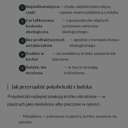
Najdelikatniejsza
— chude, miękkie białe mięso,
część
czasem zwane polędwicą z indyka.
Certyfikowana
— z gospodarstw objętych
hodowla
systemem rolnictwa
ekologiczna
ekologicznego.
Bez profilaktycznych
— zgodnie z normami chowu
antybiotyków
ekologicznego.
Szybkie w
— na medaliony, krótko smażone lub
kuchni
pieczone.
Świeże, nie
— w tacce na wagę,
mrożone
schłodzone.
Jak przyrządzić polędwiczki z indyka
Polędwiczki najlepiej smakują krótko obrobione — w
plastrach jako medaliony albo pieczone w całości.
Medaliony — pokrojone w plastry, krótko smażone na
patelni.