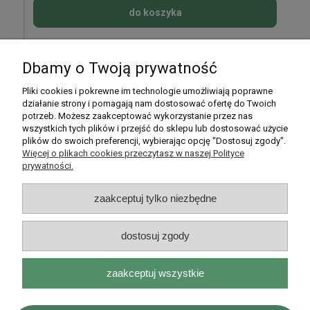
do koszyka
Dbamy o Twoją prywatność
Pomoc
Pliki cookies i pokrewne im technologie umożliwiają poprawne
działanie strony i pomagają nam dostosować ofertę do Twoich
potrzeb. Możesz zaakceptować wykorzystanie przez nas
Moje konto
wszystkich tych plików i przejść do sklepu lub dostosować użycie
plików do swoich preferencji, wybierając opcję "Dostosuj zgody".
Płatności i dostawa
Więcej o plikach cookies przeczytasz w naszej Polityce
prywatności.
Informacje
zaakceptuj tylko niezbędne
O nas
dostosuj zgody
zaakceptuj wszystkie
Rarytasy Dolnośląskie | ul. Olszewskiego 99, 51-638 Wrocław |
kontakt@rarytasydolnoslaskie.pl
|
537 71 71 71
| NIP: 8982036706 |
REGON: 020349112