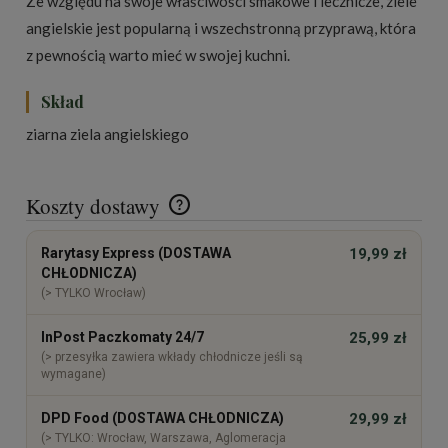
Ze względu na swoje właściwości smakowe i lecznicze, ziele
angielskie jest popularną i wszechstronną przyprawą, która
z pewnością warto mieć w swojej kuchni.
Skład
ziarna ziela angielskiego
Koszty dostawy
Cena nie zawiera ewentualnych kosztów płatności
Rarytasy Express (DOSTAWA
19,99 zł
CHŁODNICZA)
(> TYLKO Wrocław)
InPost Paczkomaty 24/7
25,99 zł
(> przesyłka zawiera wkłady chłodnicze jeśli są
wymagane)
DPD Food (DOSTAWA CHŁODNICZA)
29,99 zł
(> TYLKO: Wrocław, Warszawa, Aglomeracja