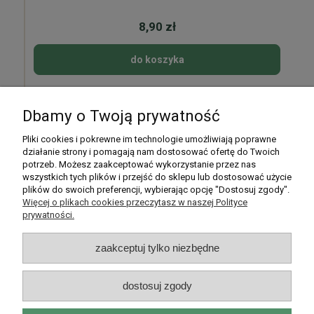
8,90 zł
do koszyka
Dbamy o Twoją prywatność
Pomoc
Pliki cookies i pokrewne im technologie umożliwiają poprawne
działanie strony i pomagają nam dostosować ofertę do Twoich
potrzeb. Możesz zaakceptować wykorzystanie przez nas
Moje konto
wszystkich tych plików i przejść do sklepu lub dostosować użycie
plików do swoich preferencji, wybierając opcję "Dostosuj zgody".
Płatności i dostawa
Więcej o plikach cookies przeczytasz w naszej Polityce
prywatności.
Informacje
zaakceptuj tylko niezbędne
O nas
dostosuj zgody