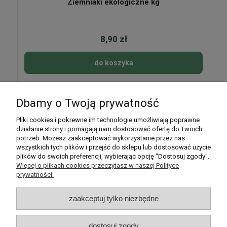
Ziemniaki ekologiczne kg
8,90 zł
do koszyka
Dbamy o Twoją prywatność
Pomoc
Pliki cookies i pokrewne im technologie umożliwiają poprawne
działanie strony i pomagają nam dostosować ofertę do Twoich
potrzeb. Możesz zaakceptować wykorzystanie przez nas
Moje konto
wszystkich tych plików i przejść do sklepu lub dostosować użycie
plików do swoich preferencji, wybierając opcję "Dostosuj zgody".
Płatności i dostawa
Więcej o plikach cookies przeczytasz w naszej Polityce
prywatności.
Informacje
zaakceptuj tylko niezbędne
O nas
dostosuj zgody