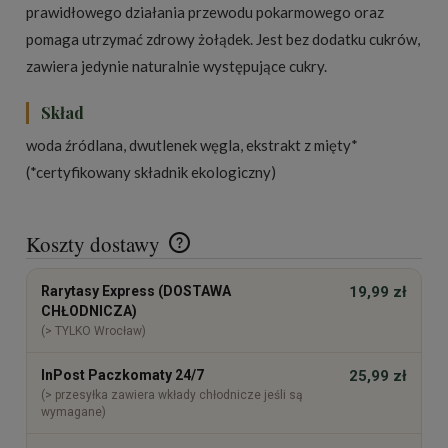
prawidłowego działania przewodu pokarmowego oraz
pomaga utrzymać zdrowy żołądek. Jest bez dodatku cukrów,
zawiera jedynie naturalnie występujące cukry.
Skład
woda źródlana, dwutlenek węgla, ekstrakt z mięty*
(*certyfikowany składnik ekologiczny)
Koszty dostawy
Cena nie zawiera ewentualnych kosztów płatności
Rarytasy Express (DOSTAWA
19,99 zł
CHŁODNICZA)
(> TYLKO Wrocław)
InPost Paczkomaty 24/7
25,99 zł
(> przesyłka zawiera wkłady chłodnicze jeśli są
wymagane)