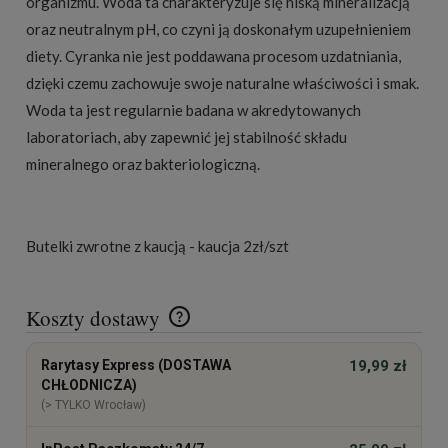
organizmu. Woda ta charakteryzuje się niską mineralizacją
oraz neutralnym pH, co czyni ją doskonałym uzupełnieniem
diety. Cyranka nie jest poddawana procesom uzdatniania,
dzięki czemu zachowuje swoje naturalne właściwości i smak.
Woda ta jest regularnie badana w akredytowanych
laboratoriach, aby zapewnić jej stabilność składu
mineralnego oraz bakteriologiczną.
Butelki zwrotne z kaucją - kaucja 2zł/szt
Koszty dostawy
Cena nie zawiera ewentualnych kosztów płatności
Rarytasy Express (DOSTAWA
19,99 zł
CHŁODNICZA)
(> TYLKO Wrocław)