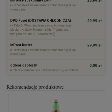
InPost Paczkomaty 24/7
25,99 zł
(> przesyłka zawiera wkłady chłodnicze jeśli są
wymagane)
DPD Food (DOSTAWA CHŁODNICZA)
29,99 zł
(> TYLKO: Wrocław, Warszawa, Aglomeracja
Śląska , Kraków, Poznań, Łódź, Trójmiasto,
Bydgoszcz, Toruń, Inowrocław ))
InPost Kurier
29,99 zł
(> przesyłka zawiera wkłady chłodnicze jeśli są
wymagane)
odbiór osobisty
0,00 zł
(Odbiór w sklepie - ul.Olszewskiego 99, Wrocław)
Rekomendacje produktowe