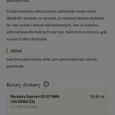
wielu potraw.
Dzięki suszeniu, włoszczyzna zachowuje swoje cenne
składniki i aromat, co sprawia, że stanowi idealny dodatek
do zup, sosów i innych dań kulinarnych. Jest to świetna
alternatywa dla świeżych warzyw, zwłaszcza w okresie, gdy
są one trudno dostępne.
Skład
marchew, pietruszka, seler, por, pietruszka nać, cebula,
pasternak
Koszty dostawy
Cena nie zawiera ewentualnych kosztów płatności
Rarytasy Express (DOSTAWA
19,99 zł
CHŁODNICZA)
(> TYLKO Wrocław)