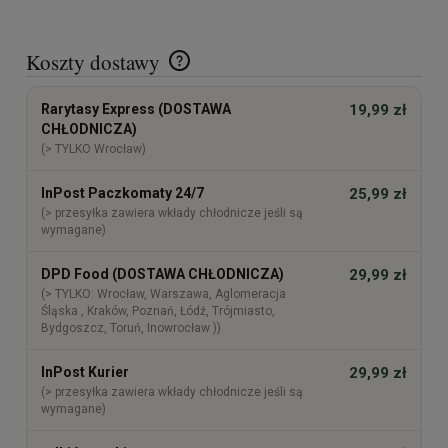
Koszty dostawy
Cena nie zawiera ewentualnych kosztów płatności
Rarytasy Express (DOSTAWA
19,99 zł
CHŁODNICZA)
(> TYLKO Wrocław)
InPost Paczkomaty 24/7
25,99 zł
(> przesyłka zawiera wkłady chłodnicze jeśli są
wymagane)
DPD Food (DOSTAWA CHŁODNICZA)
29,99 zł
(> TYLKO: Wrocław, Warszawa, Aglomeracja
Śląska , Kraków, Poznań, Łódź, Trójmiasto,
Bydgoszcz, Toruń, Inowrocław ))
InPost Kurier
29,99 zł
(> przesyłka zawiera wkłady chłodnicze jeśli są
wymagane)