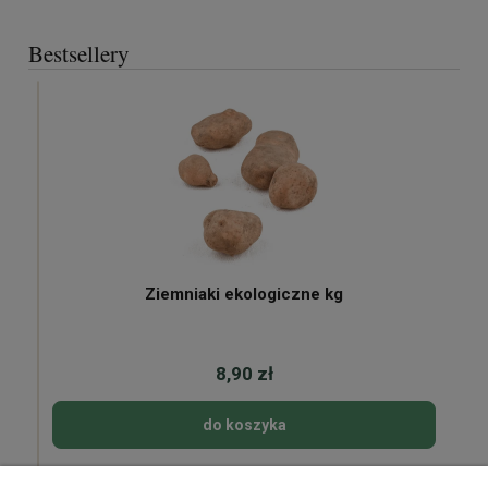
Bestsellery
Ziemniaki ekologiczne kg
8,90 zł
do koszyka