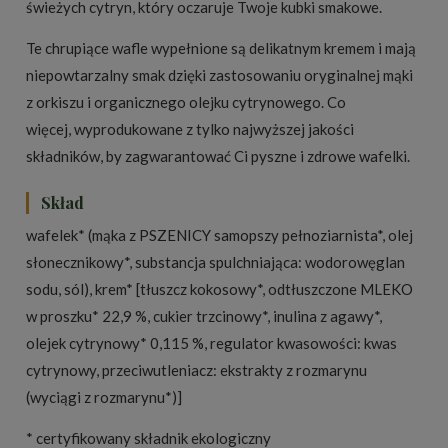
świeżych cytryn, który oczaruje Twoje kubki smakowe.
Te chrupiące wafle wypełnione są delikatnym kremem i mają
niepowtarzalny smak dzięki zastosowaniu oryginalnej mąki
z orkiszu i organicznego olejku cytrynowego. Co
więcej, wyprodukowane z tylko najwyższej jakości
składników, by zagwarantować Ci pyszne i zdrowe wafelki.
Skład
wafelek* (mąka z PSZENICY samopszy pełnoziarnista*, olej
słonecznikowy*, substancja spulchniająca: wodorowęglan
sodu, sól), krem* [tłuszcz kokosowy*, odtłuszczone MLEKO
w proszku* 22,9 %, cukier trzcinowy*, inulina z agawy*,
olejek cytrynowy* 0,115 %, regulator kwasowości: kwas
cytrynowy, przeciwutleniacz: ekstrakty z rozmarynu
(wyciągi z rozmarynu*)]
* certyfikowany składnik ekologiczny