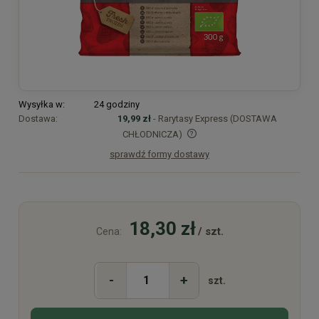
Wysyłka w:
24 godziny
Dostawa:
19,99 zł
- Rarytasy Express (DOSTAWA
CHŁODNICZA)
sprawdź formy dostawy
Cena nie zawiera ewentualnych kosztów płatności
18,30 zł
/ szt.
Cena:
-
+
szt.