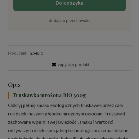
Do koszyka
dodaj do przechowalni
Producent:
2beBIO
zapytaj o produkt
Opis
Truskawka mrożona BIO 300g
Odkryj pełnię smaku ekologicznych truskawek przez cały
rok dzięki naszym głęboko mrożonym owocom. Truskawki
zachowane w pełni swej świeżości, smaku i wartości
odżywczych dzięki specjalnej technologii mrożenia. Idealne
na śniadanie, do deserów, koktajli lub jako przekąska między