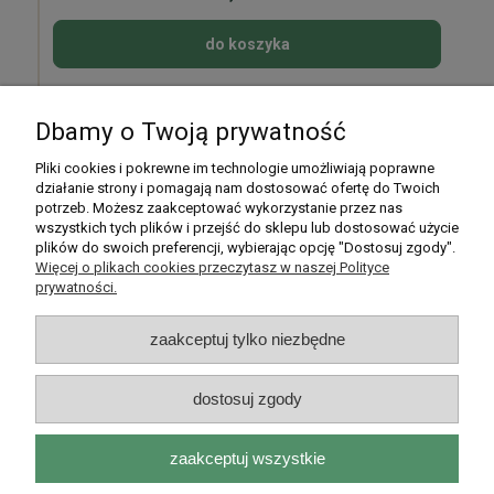
do koszyka
Dbamy o Twoją prywatność
Pomoc
Pliki cookies i pokrewne im technologie umożliwiają poprawne
działanie strony i pomagają nam dostosować ofertę do Twoich
potrzeb. Możesz zaakceptować wykorzystanie przez nas
Moje konto
wszystkich tych plików i przejść do sklepu lub dostosować użycie
plików do swoich preferencji, wybierając opcję "Dostosuj zgody".
Płatności i dostawa
Więcej o plikach cookies przeczytasz w naszej Polityce
prywatności.
Informacje
zaakceptuj tylko niezbędne
O nas
dostosuj zgody
zaakceptuj wszystkie
Rarytasy Dolnośląskie | ul. Olszewskiego 99, 51-638 Wrocław |
kontakt@rarytasydolnoslaskie.pl
|
537 71 71 71
| NIP: 8982036706 |