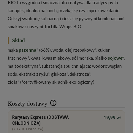
BIO to wygodna i smaczna alternatywa dla tradycyjnych
kanapek, idealna na lunch, przekąskę czy imprezowe danie.
Odkryj swobodę kulinarną i ciesz się pysznymi kombinacjami
smaków z naszymi Tortilla Wraps BIO.
Skład
mąka
pszenna
* (66%), woda, olej rzepakowy*, cukier
trzcinowy*, kwas: kwas mlekowy, sól morska, białko
sojowe*
,
maltodekstryna*, substancja spulchniająca: wodorowęglan
sodu, ekstrakt z ryżu*, glukoza*, dekstroza*,
zioła* (*certyfikowany składnik ekologiczny)
Koszty dostawy
Cena nie zawiera ewentualnych kosztów płatności
Rarytasy Express (DOSTAWA
19,99 zł
CHŁODNICZA)
(> TYLKO Wrocław)