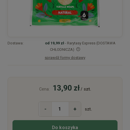
Dostawa:
od 19,99 zł
- Rarytasy Express (DOSTAWA
CHŁODNICZA)
sprawdź formy dostawy
Cena nie zawiera ewentualnych kosztów płatności
13,90 zł
/ szt.
Cena:
-
+
szt.
Do koszyka