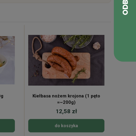
0g
Kiełbasa nożem krojona (1 pęto
Chrupk
=~200g)
12,58 zł
do koszyka