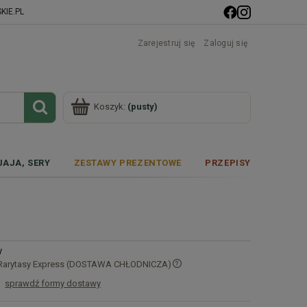
IE.PL
Zarejestruj się
Zaloguj się
Koszyk:
(pusty)
JAJA, SERY
ZESTAWY PREZENTOWE
PRZEPISY
y
 Rarytasy Express (DOSTAWA CHŁODNICZA)
sprawdź formy dostawy
Cena nie zawiera ewentualnych kosztów
płatności