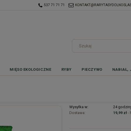
537 71 71 71
KONTAKT@RARYTASYDOLNOSLASK
MIĘSO EKOLOGICZNE
RYBY
PIECZYWO
NABIAŁ, 
Wysyłka w:
24 godzin
Dostawa:
19,99 zł
-