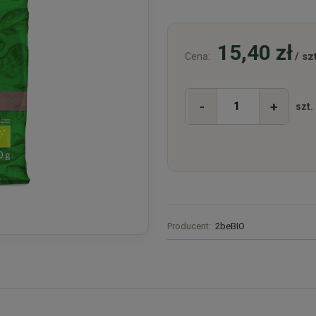
15,40 zł
/ szt
Cena:
-
+
szt.
Producent:
2beBIO