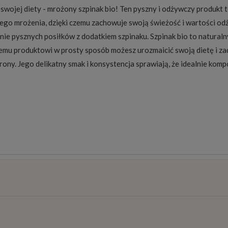
wojej diety - mrożony szpinak bio! Ten pyszny i odżywczy produkt t
ego mrożenia, dzięki czemu zachowuje swoją świeżość i wartości od
nie pysznych posiłków z dodatkiem szpinaku. Szpinak bio to natural
 temu produktowi w prosty sposób możesz urozmaicić swoją dietę i z
arony. Jego delikatny smak i konsystencja sprawiają, że idealnie komp
osztów