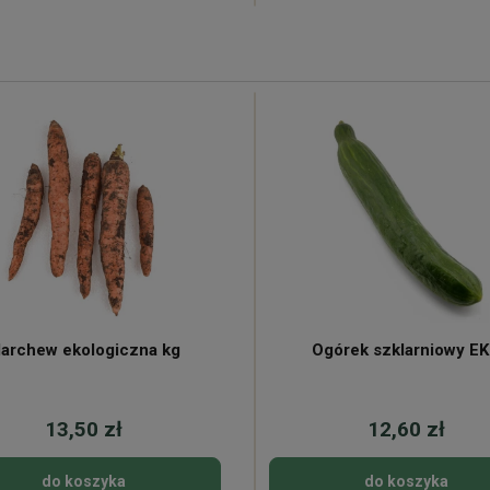
archew ekologiczna kg
Ogórek szklarniowy E
13,50 zł
12,60 zł
do koszyka
do koszyka