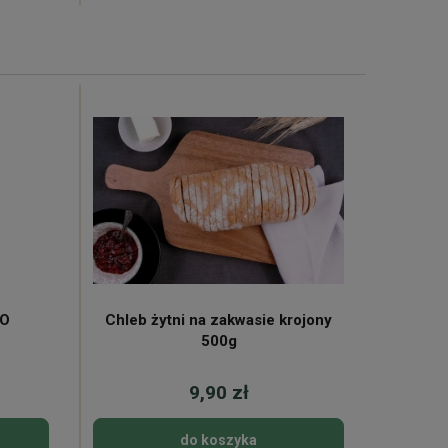
KO
Chleb żytni na zakwasie krojony
Mleko 
500g
9,90 zł
do koszyka