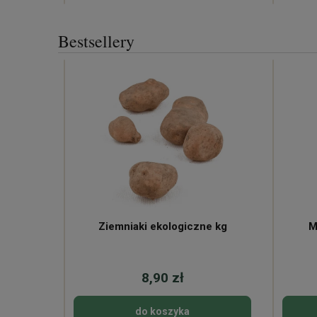
Bestsellery
ne
Ziemniaki ekologiczne kg
M
8,90 zł
do koszyka