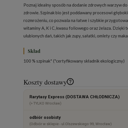
Poznaj idealny sposób na dodanie zdrowych warzyw do s
zdrowie. Szpinak bio jest poddawany procesowi głęboki
rozmrożeniu, co pozwala na łatwe i szybkie przygotowa
witaminy A, K i C, kwasu foliowego oraz żelaza. Dzięki
ulubionych dań, takich jak zupy, sałatki, omlety czy mak
Skład
100 % szpinak* (*certyfikowany składnik ekologiczny)
Koszty dostawy
Cena nie zawiera ewentualnych k
Rarytasy Express (DOSTAWA CHŁODNICZA)
płatności
(> TYLKO Wrocław)
odbiór osobisty
(Odbiór w sklepie - ul.Olszewskiego 99, Wrocław)