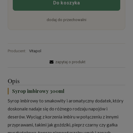
Do koszyka
dodaj do przechowalni
Producent:
Vitapol
zapytaj o produkt
Opis
Syrop imbirowy 300ml
Syrop imbirowy to smakowity i aromatyczny dodatek, który
doskonale nadaje się do różnego rodzaju napojów i
deserów. Wyciąg z korzenia imbiru w połączeniu z innymi
przyprawami, takimi jak goździki, pieprz czarny czy gałka
muszkatołowa, tworzą niepowtarzalny smak i zapach.