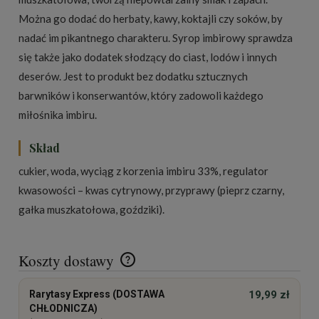
Można go dodać do herbaty, kawy, koktajli czy soków, by
nadać im pikantnego charakteru. Syrop imbirowy sprawdza
się także jako dodatek słodzący do ciast, lodów i innych
deserów. Jest to produkt bez dodatku sztucznych
barwników i konserwantów, który zadowoli każdego
miłośnika imbiru.
Skład
cukier, woda, wyciąg z korzenia imbiru 33%, regulator
kwasowości – kwas cytrynowy, przyprawy (pieprz czarny,
gałka muszkatołowa, goździki).
Koszty dostawy
Cena nie zawiera ewentualnych kosztów płatności
Rarytasy Express (DOSTAWA
19,99 zł
CHŁODNICZA)