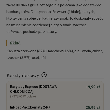
także do dań z grilla. Szczególnie polecana jako dodatek do
hamburgerów. Dostępna także w wersji białej, dla tych,
którzy cenią sobie delikatniejszy smak. To doskonały sposób
na uzupełnienie codziennej diety o smak i wartości
odżywcze pochodzące z natury.
Skład
Kapusta czerwona (62%), marchew (16%), olej, woda, cukier,
czosnek (3,9%), ocet, sól
Koszty dostawy
Cena nie zawiera ewentualnych kosztów płatności
Rarytasy Express (DOSTAWA
19,99 zł
CHŁODNICZA)
(> TYLKO Wrocław)
InPost Paczkomaty 24/7
25,99 zł