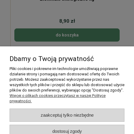
8,90 zł
do koszyka
Dbamy o Twoją prywatność
Pomoc
Pliki cookies i pokrewne im technologie umożliwiają poprawne
działanie strony i pomagają nam dostosować ofertę do Twoich
potrzeb. Możesz zaakceptować wykorzystanie przez nas
Moje konto
wszystkich tych plików i przejść do sklepu lub dostosować użycie
plików do swoich preferencji, wybierając opcję "Dostosuj zgody".
Płatności i dostawa
Więcej o plikach cookies przeczytasz w naszej Polityce
prywatności.
Informacje
zaakceptuj tylko niezbędne
O nas
dostosuj zgody