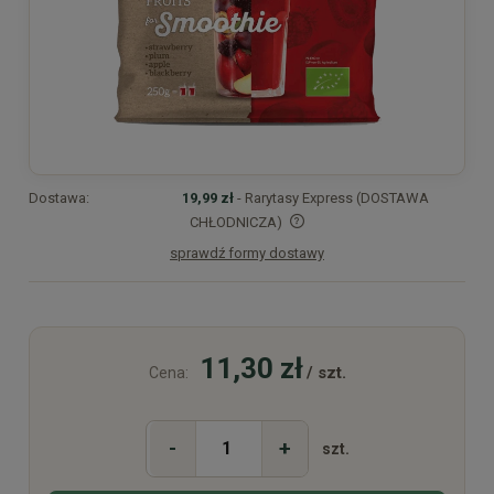
Dostawa:
19,99 zł
- Rarytasy Express (DOSTAWA
CHŁODNICZA)
sprawdź formy dostawy
Cena nie zawiera ewentualnych kosztów płatności
11,30 zł
/ szt.
Cena:
-
+
szt.