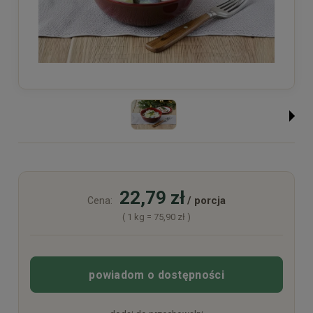
22,79 zł
/ porcja
Cena:
( 1
kg
=
75,90 zł
)
powiadom o dostępności