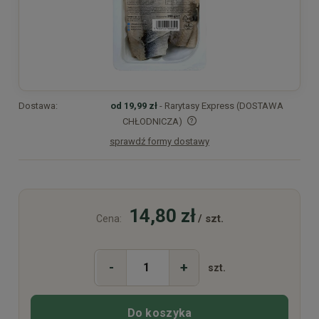
Dostawa:
od 19,99 zł
- Rarytasy Express (DOSTAWA
CHŁODNICZA)
sprawdź formy dostawy
Cena nie zawiera ewentualnych kosztów płatności
14,80 zł
/ szt.
Cena:
-
+
szt.
Do koszyka