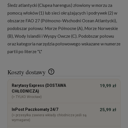
Śledz atlantycki (Clupea harengus) złowiony w morzu za
pomocą włoków (1) lub sieci okrążających i podrywek (2) w
obszarze FAO 27 (Północno-Wschodni Ocean Atlantycki),
podobszar połowu: Morze Północne (A), Morze Norweskie
(B), Wody Islandii i Wyspy Owcze (C). Podobszar połowu
oraz kategoria narzędzia połowowego wskazane w numerze
partii po literze "L"
Koszty dostawy
Cena nie zawiera ewentualnych kosztów płatności
Rarytasy Express (DOSTAWA
19,99 zł
CHŁODNICZA)
(> TYLKO Wrocław)
InPost Paczkomaty 24/7
25,99 zł
(> przesyłka zawiera wkłady chłodnicze jeśli są
wymagane)