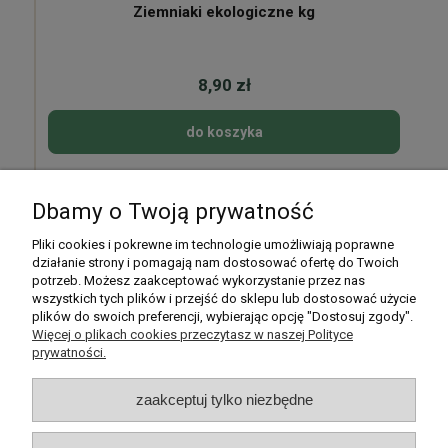
Ziemniaki ekologiczne kg
8,90 zł
do koszyka
Dbamy o Twoją prywatność
Pomoc
Pliki cookies i pokrewne im technologie umożliwiają poprawne
działanie strony i pomagają nam dostosować ofertę do Twoich
potrzeb. Możesz zaakceptować wykorzystanie przez nas
Moje konto
wszystkich tych plików i przejść do sklepu lub dostosować użycie
plików do swoich preferencji, wybierając opcję "Dostosuj zgody".
Płatności i dostawa
Więcej o plikach cookies przeczytasz w naszej Polityce
prywatności.
Informacje
zaakceptuj tylko niezbędne
O nas