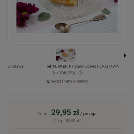
Dostawa:
od 19,99 zł
- Rarytasy Express (DOSTAWA
CHŁODNICZA)
sprawdź formy dostawy
Cena nie zawiera ewentualnych kosztów płatności
29,95 zł
/ porcja
Cena:
( 1
kg
=
59,90 zł
)