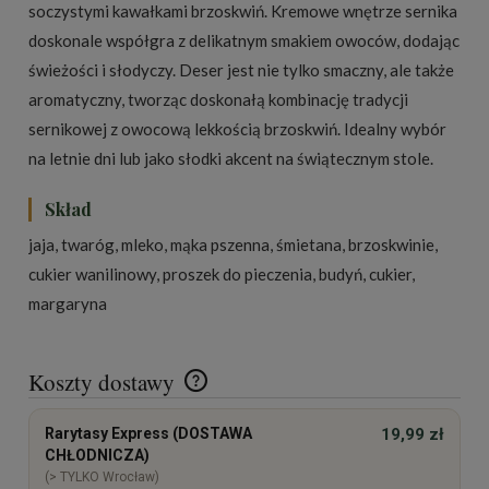
soczystymi kawałkami brzoskwiń. Kremowe wnętrze sernika
doskonale współgra z delikatnym smakiem owoców, dodając
świeżości i słodyczy. Deser jest nie tylko smaczny, ale także
aromatyczny, tworząc doskonałą kombinację tradycji
sernikowej z owocową lekkością brzoskwiń. Idealny wybór
na letnie dni lub jako słodki akcent na świątecznym stole.
Skład
jaja, twaróg, mleko, mąka pszenna, śmietana, brzoskwinie,
cukier wanilinowy, proszek do pieczenia, budyń, cukier,
margaryna
Koszty dostawy
Cena nie zawiera ewentualnych kosztów płatności
Rarytasy Express (DOSTAWA
19,99 zł
CHŁODNICZA)
(> TYLKO Wrocław)