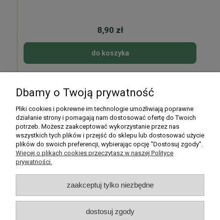
8,90 zł
do koszyka
Dbamy o Twoją prywatność
Pomoc
Pliki cookies i pokrewne im technologie umożliwiają poprawne
działanie strony i pomagają nam dostosować ofertę do Twoich
potrzeb. Możesz zaakceptować wykorzystanie przez nas
Moje konto
wszystkich tych plików i przejść do sklepu lub dostosować użycie
plików do swoich preferencji, wybierając opcję "Dostosuj zgody".
Płatności i dostawa
Więcej o plikach cookies przeczytasz w naszej Polityce
prywatności.
Informacje
zaakceptuj tylko niezbędne
O nas
dostosuj zgody