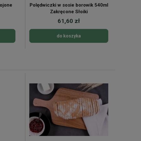
rojone
Polędwiczki w sosie borowik 540ml
Na
Zakręcone Słoiki
61,60 zł
do koszyka