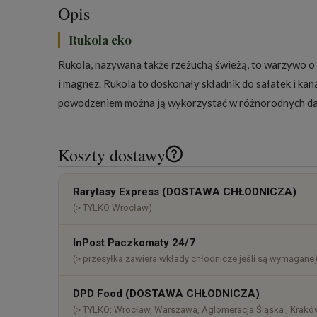
Opis
Rukola eko
Rukola, nazywana także rzeżuchą świeżą, to warzywo o c
i magnez. Rukola to doskonały składnik do sałatek i kana
powodzeniem można ją wykorzystać w różnorodnych dani
Koszty dostawy
Cena nie zawiera ewentualnych k
Rarytasy Express (DOSTAWA CHŁODNICZA)
płatności
(> TYLKO Wrocław)
InPost Paczkomaty 24/7
(> przesyłka zawiera wkłady chłodnicze jeśli są wymagane
DPD Food (DOSTAWA CHŁODNICZA)
(> TYLKO: Wrocław, Warszawa, Aglomeracja Śląska , Kraków