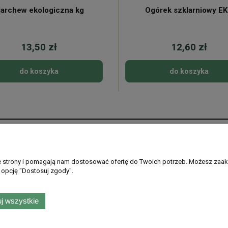
archew ekologiczna kg
Ogórek szklarniowy E
13,50 zł
12,60 zł
do koszyka
do koszyka
Płatności i dostawa
Informacje
Formy płatności
Regulamin sklepu
ie strony i pomagają nam dostosować ofertę do Twoich potrzeb. Możesz zaak
 opcję "Dostosuj zgody".
Gdzie dostarczamy
Ustawienia plikó
PayPo - kup teraz, zapłać później
Polityka prywatno
Zwroty i reklamac
j wszystkie