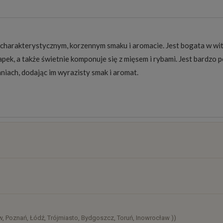
harakterystycznym, korzennym smaku i aromacie. Jest bogata w witami
pek, a także świetnie komponuje się z mięsem i rybami. Jest bardzo po
ach, dodając im wyrazisty smak i aromat.
osztów
)
, Poznań, Łódź, Trójmiasto, Bydgoszcz, Toruń, Inowrocław ))