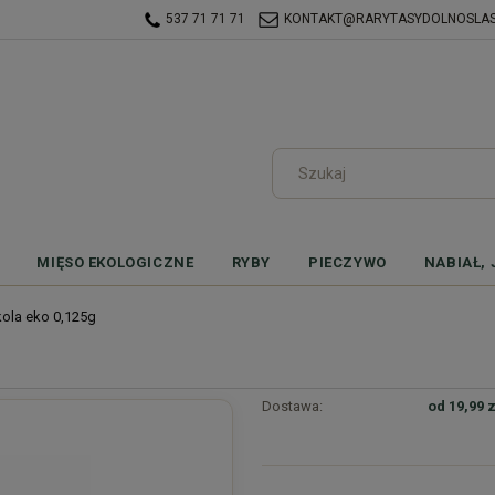
537 71 71 71
KONTAKT@RARYTASYDOLNOSLASK
MIĘSO EKOLOGICZNE
RYBY
PIECZYWO
NABIAŁ, 
ola eko 0,125g
Dostawa:
od 19,99 z