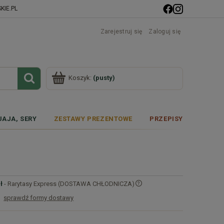
IE.PL
Zarejestruj się
Zaloguj się
Koszyk:
(pusty)
JAJA, SERY
ZESTAWY PREZENTOWE
PRZEPISY
ł
- Rarytasy Express (DOSTAWA CHŁODNICZA)
sprawdź formy dostawy
Cena nie zawiera ewentualnych kosztów
płatności