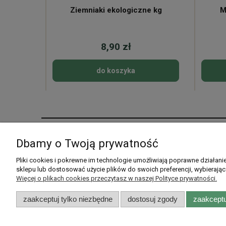
ne
Ziemniaki ekologiczne kg
M
8,90 zł
do koszyka
Pomoc
Moje konto
Dbamy o Twoją prywatność
Pytania i odpowiedzi
Twoje zamówienia
Pliki cookies i pokrewne im technologie umożliwiają poprawne działan
sklepu lub dostosować użycie plików do swoich preferencji, wybierając
Listy zakupowe
Ustawienia konta
Więcej o plikach cookies przeczytasz w naszej Polityce prywatności.
Przechowalnia
zaakceptuj tylko niezbędne
dostosuj zgody
zaakceptu