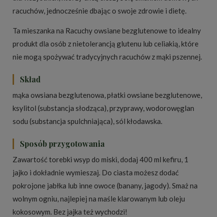
racuchów, jednocześnie dbając o swoje zdrowie i dietę.
Ta mieszanka na Racuchy owsiane bezglutenowe to idealny
produkt dla osób z nietolerancją glutenu lub celiakią, które
nie mogą spożywać tradycyjnych racuchów z mąki pszennej.
Skład
mąka owsiana bezglutenowa, płatki owsiane bezglutenowe,
ksylitol (substancja słodząca), przyprawy, wodorowęglan
sodu (substancja spulchniająca), sól kłodawska.
Sposób przygotowania
Zawartość torebki wsyp do miski, dodaj 400 ml kefiru, 1
jajko i dokładnie wymieszaj. Do ciasta możesz dodać
pokrojone jabłka lub inne owoce (banany, jagody). Smaż na
wolnym ogniu, najlepiej na maśle klarowanym lub oleju
kokosowym. Bez jajka też wychodzi!