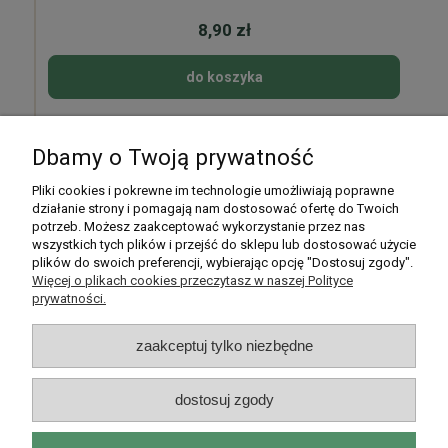
8,90 zł
do koszyka
Dbamy o Twoją prywatność
Pomoc
Pliki cookies i pokrewne im technologie umożliwiają poprawne
działanie strony i pomagają nam dostosować ofertę do Twoich
potrzeb. Możesz zaakceptować wykorzystanie przez nas
Moje konto
wszystkich tych plików i przejść do sklepu lub dostosować użycie
plików do swoich preferencji, wybierając opcję "Dostosuj zgody".
Płatności i dostawa
Więcej o plikach cookies przeczytasz w naszej Polityce
prywatności.
Informacje
zaakceptuj tylko niezbędne
O nas
dostosuj zgody