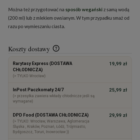
Można też przygotować na
sposób wegański
z samą wodą
(200 ml) lub z mlekiem owsianym. W tym przypadku smaż od
razu po wymieszaniu ciasta.
Koszty dostawy
Cena nie zawiera ewentualnych kosztów płatności
Rarytasy Express (DOSTAWA
19,99 zł
CHŁODNICZA)
(> TYLKO Wrocław)
InPost Paczkomaty 24/7
25,99 zł
(> przesyłka zawiera wkłady chłodnicze jeśli są
wymagane)
DPD Food (DOSTAWA CHŁODNICZA)
29,99 zł
(> TYLKO: Wrocław, Warszawa, Aglomeracja
Śląska , Kraków, Poznań, Łódź, Trójmiasto,
Bydgoszcz, Toruń, Inowrocław ))