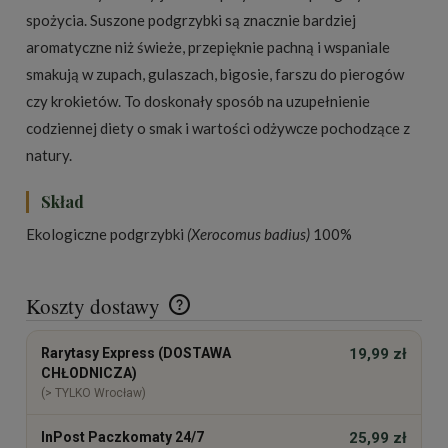
spożycia. Suszone podgrzybki są znacznie bardziej
aromatyczne niż świeże, przepięknie pachną i wspaniale
smakują w zupach, gulaszach, bigosie, farszu do pierogów
czy krokietów. To doskonały sposób na uzupełnienie
codziennej diety o smak i wartości odżywcze pochodzące z
natury.
Skład
Ekologiczne podgrzybki
(Xerocomus badius)
100%
Koszty dostawy
Cena nie zawiera ewentualnych kosztów płatności
Rarytasy Express (DOSTAWA
19,99 zł
CHŁODNICZA)
(> TYLKO Wrocław)
InPost Paczkomaty 24/7
25,99 zł