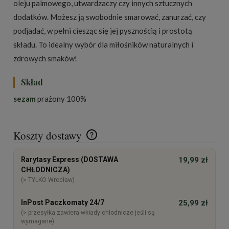
oleju palmowego, utwardzaczy czy innych sztucznych
dodatków. Możesz ją swobodnie smarować, zanurzać, czy
podjadać, w pełni ciesząc się jej pysznością i prostotą
składu. To idealny wybór dla miłośników naturalnych i
zdrowych smaków!
Skład
sezam
prażony 100%
Koszty dostawy
Cena nie zawiera ewentualnych kosztów płatności
Rarytasy Express (DOSTAWA
19,99 zł
CHŁODNICZA)
(> TYLKO Wrocław)
InPost Paczkomaty 24/7
25,99 zł
(> przesyłka zawiera wkłady chłodnicze jeśli są
wymagane)