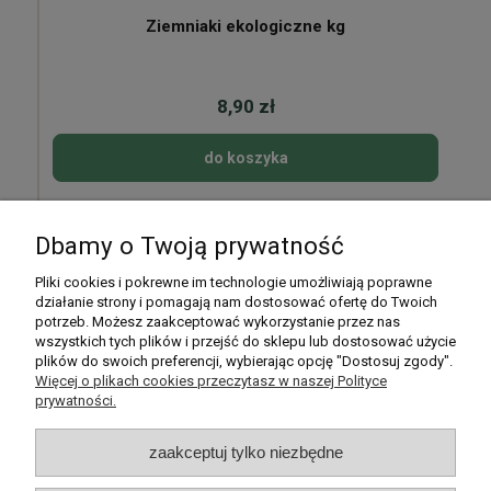
Ziemniaki ekologiczne kg
8,90 zł
do koszyka
Dbamy o Twoją prywatność
Pomoc
Pliki cookies i pokrewne im technologie umożliwiają poprawne
działanie strony i pomagają nam dostosować ofertę do Twoich
potrzeb. Możesz zaakceptować wykorzystanie przez nas
Moje konto
wszystkich tych plików i przejść do sklepu lub dostosować użycie
plików do swoich preferencji, wybierając opcję "Dostosuj zgody".
Płatności i dostawa
Więcej o plikach cookies przeczytasz w naszej Polityce
prywatności.
Informacje
zaakceptuj tylko niezbędne
O nas