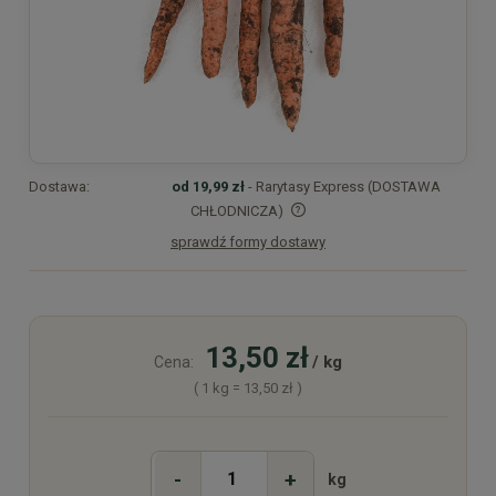
Dostawa:
od 19,99 zł
- Rarytasy Express (DOSTAWA
CHŁODNICZA)
sprawdź formy dostawy
Cena nie zawiera ewentualnych kosztów płatności
13,50 zł
/ kg
Cena:
( 1
kg
=
13,50 zł
)
-
+
kg