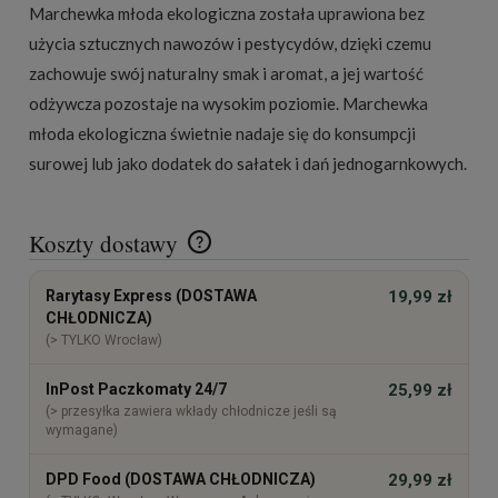
Marchewka młoda ekologiczna została uprawiona bez
użycia sztucznych nawozów i pestycydów, dzięki czemu
zachowuje swój naturalny smak i aromat, a jej wartość
odżywcza pozostaje na wysokim poziomie. Marchewka
młoda ekologiczna świetnie nadaje się do konsumpcji
surowej lub jako dodatek do sałatek i dań jednogarnkowych.
Koszty dostawy
Cena nie zawiera ewentualnych kosztów płatności
Rarytasy Express (DOSTAWA
19,99 zł
CHŁODNICZA)
(> TYLKO Wrocław)
InPost Paczkomaty 24/7
25,99 zł
(> przesyłka zawiera wkłady chłodnicze jeśli są
wymagane)
DPD Food (DOSTAWA CHŁODNICZA)
29,99 zł