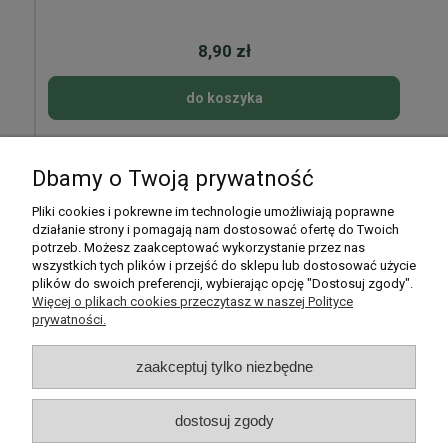
8,90 zł
do koszyka
Dbamy o Twoją prywatność
Pomoc
Pliki cookies i pokrewne im technologie umożliwiają poprawne
działanie strony i pomagają nam dostosować ofertę do Twoich
potrzeb. Możesz zaakceptować wykorzystanie przez nas
Moje konto
wszystkich tych plików i przejść do sklepu lub dostosować użycie
plików do swoich preferencji, wybierając opcję "Dostosuj zgody".
Płatności i dostawa
Więcej o plikach cookies przeczytasz w naszej Polityce
prywatności.
Informacje
zaakceptuj tylko niezbędne
O nas
dostosuj zgody