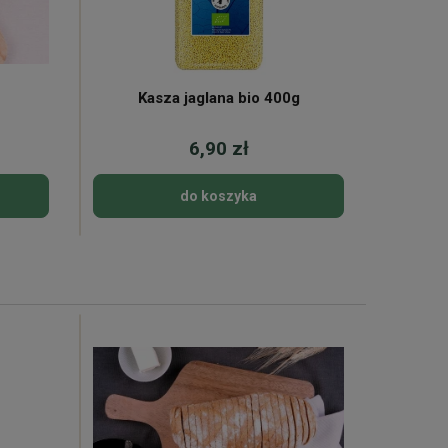
Kasza jaglana bio 400g
Łosoś a
6,90 zł
do koszyka