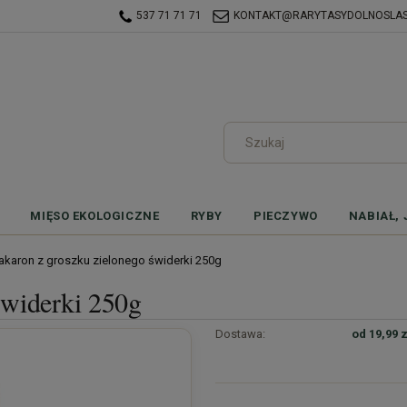
537 71 71 71
KONTAKT@RARYTASYDOLNOSLASK
MIĘSO EKOLOGICZNE
RYBY
PIECZYWO
NABIAŁ, 
karon z groszku zielonego świderki 250g
świderki 250g
Dostawa:
od 19,99 z