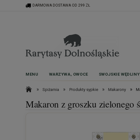
DARMOWA DOSTAWA OD 299 ZŁ
MENU
WARZYWA, OWOCE
SWOJSKIE WĘDLINY
»
»
»
»
Spiżarnia
Produkty sypkie
Makarony
Ma
Makaron z groszku zielonego 