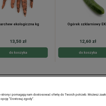
archew ekologiczna kg
Ogórek szklarniowy E
13,50 zł
12,60 zł
do koszyka
do koszyka
Płatności i dostawa
Informacje
Formy płatności
Regulamin sklepu
ie strony i pomagają nam dostosować ofertę do Twoich potrzeb. Możesz zaak
 opcję "Dostosuj zgody".
Gdzie dostarczamy
Ustawienia plikó
PayPo - kup teraz, zapłać później
Polityka prywatno