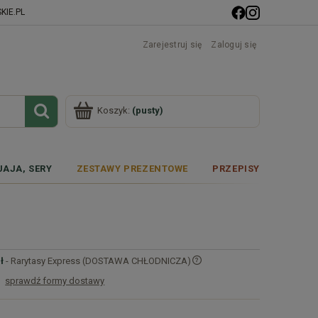
IE.PL
Zarejestruj się
Zaloguj się
Koszyk:
(pusty)
JAJA, SERY
ZESTAWY PREZENTOWE
PRZEPISY
ł
- Rarytasy Express (DOSTAWA CHŁODNICZA)
sprawdź formy dostawy
Cena nie zawiera ewentualnych kosztów
płatności