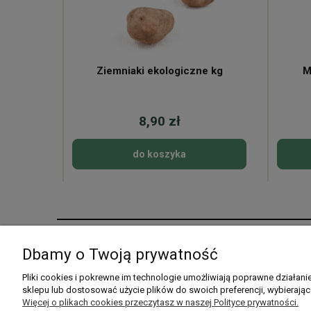
ne
Ziemniaki ekologiczne kg
M
8,90 zł
do koszyka
Pomoc
Moje konto
Dbamy o Twoją prywatność
Pytania i odpowiedzi
Twoje zamówienia
Pliki cookies i pokrewne im technologie umożliwiają poprawne działan
sklepu lub dostosować użycie plików do swoich preferencji, wybierając
Listy zakupowe
Ustawienia konta
Więcej o plikach cookies przeczytasz w naszej Polityce prywatności.
Przechowalnia