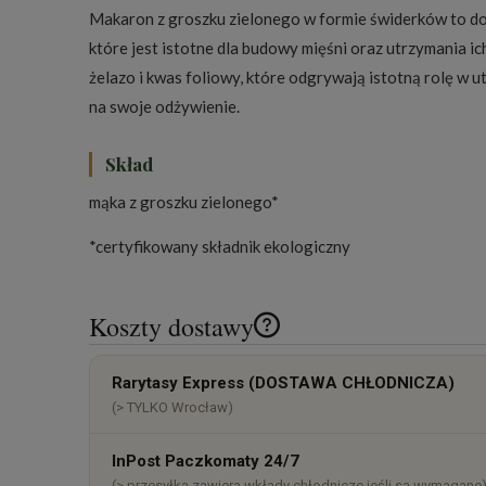
Makaron z groszku zielonego w formie świderków to do
które jest istotne dla budowy mięśni oraz utrzymania i
żelazo i kwas foliowy, które odgrywają istotną rolę w
na swoje odżywienie.
Skład
mąka z groszku zielonego*
*certyfikowany składnik ekologiczny
Koszty dostawy
Cena nie zawiera ewentualnych k
Rarytasy Express (DOSTAWA CHŁODNICZA)
płatności
(> TYLKO Wrocław)
InPost Paczkomaty 24/7
(> przesyłka zawiera wkłady chłodnicze jeśli są wymagane