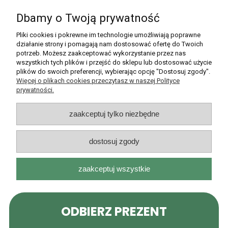
Dbamy o Twoją prywatność
Pomoc
Pliki cookies i pokrewne im technologie umożliwiają poprawne
działanie strony i pomagają nam dostosować ofertę do Twoich
potrzeb. Możesz zaakceptować wykorzystanie przez nas
Moje konto
wszystkich tych plików i przejść do sklepu lub dostosować użycie
plików do swoich preferencji, wybierając opcję "Dostosuj zgody".
Płatności i dostawa
Więcej o plikach cookies przeczytasz w naszej Polityce
prywatności.
Informacje
zaakceptuj tylko niezbędne
O nas
dostosuj zgody
zaakceptuj wszystkie
Rarytasy Dolnośląskie | ul. Olszewskiego 99, 51-638 Wrocław |
kontakt@rarytasydolnoslaskie.pl
|
537 71 71 71
| NIP: 8982036706 |
REGON: 020349112
pokaż pełną wersję strony
Sklep internetowy Shoper.pl