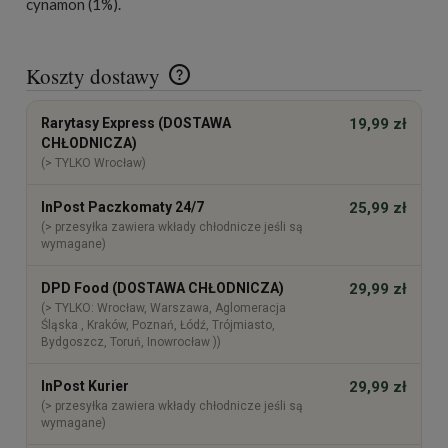
cynamon (1%).
Koszty dostawy
Cena nie zawiera ewentualnych kosztów płatności
Rarytasy Express (DOSTAWA
19,99 zł
CHŁODNICZA)
(> TYLKO Wrocław)
InPost Paczkomaty 24/7
25,99 zł
(> przesyłka zawiera wkłady chłodnicze jeśli są
wymagane)
DPD Food (DOSTAWA CHŁODNICZA)
29,99 zł
(> TYLKO: Wrocław, Warszawa, Aglomeracja
Śląska , Kraków, Poznań, Łódź, Trójmiasto,
Bydgoszcz, Toruń, Inowrocław ))
InPost Kurier
29,99 zł
(> przesyłka zawiera wkłady chłodnicze jeśli są
wymagane)