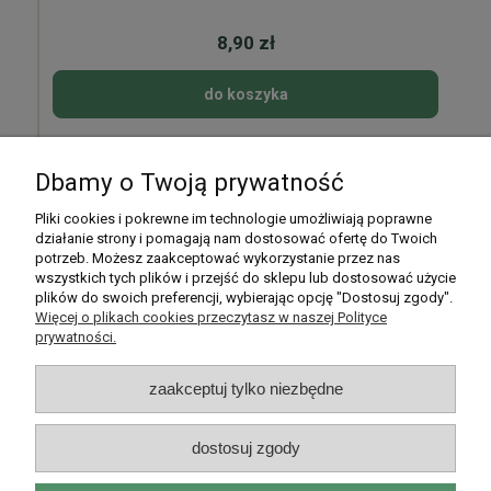
8,90 zł
do koszyka
Dbamy o Twoją prywatność
Pomoc
Pliki cookies i pokrewne im technologie umożliwiają poprawne
działanie strony i pomagają nam dostosować ofertę do Twoich
potrzeb. Możesz zaakceptować wykorzystanie przez nas
Moje konto
wszystkich tych plików i przejść do sklepu lub dostosować użycie
plików do swoich preferencji, wybierając opcję "Dostosuj zgody".
Płatności i dostawa
Więcej o plikach cookies przeczytasz w naszej Polityce
prywatności.
Informacje
zaakceptuj tylko niezbędne
O nas
dostosuj zgody