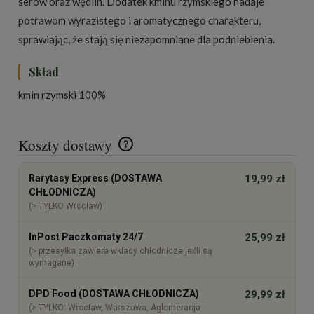
serów oraz wędlin. Dodatek kminu rzymskiego nadaje
potrawom wyrazistego i aromatycznego charakteru,
sprawiając, że stają się niezapomniane dla podniebienia.
Skład
kmin rzymski 100%
Koszty dostawy
Cena nie zawiera ewentualnych kosztów płatności
Rarytasy Express (DOSTAWA
19,99 zł
CHŁODNICZA)
(> TYLKO Wrocław)
InPost Paczkomaty 24/7
25,99 zł
(> przesyłka zawiera wkłady chłodnicze jeśli są
wymagane)
DPD Food (DOSTAWA CHŁODNICZA)
29,99 zł
(> TYLKO: Wrocław, Warszawa, Aglomeracja