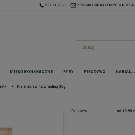
537 71 71 71
KONTAKT@RARYTASYDOLNOSLASK
MIĘSO EKOLOGICZNE
RYBY
PIECZYWO
NABIAŁ, 
»
retki
Kisiel żurawina z maliną 30g
Dostawa:
od 19,99 z