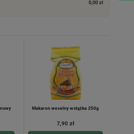
0,00 zł
enowy
Makaron weselny wstążka 250g
Makaro
7,90 zł