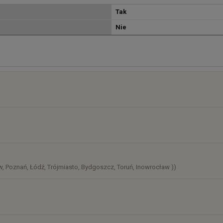
Tak
Nie
osztów
)
, Poznań, Łódź, Trójmiasto, Bydgoszcz, Toruń, Inowrocław ))
)