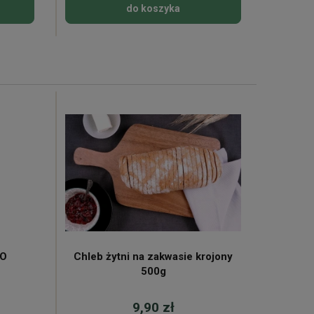
do koszyka
KO
Chleb żytni na zakwasie krojony
Mleko 
500g
9,90 zł