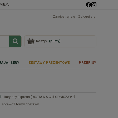
IE.PL
Zarejestruj się
Zaloguj się
Koszyk:
(pusty)
JAJA, SERY
ZESTAWY PREZENTOWE
PRZEPISY
ł
- Rarytasy Express (DOSTAWA CHŁODNICZA)
sprawdź formy dostawy
Cena nie zawiera ewentualnych kosztów
płatności