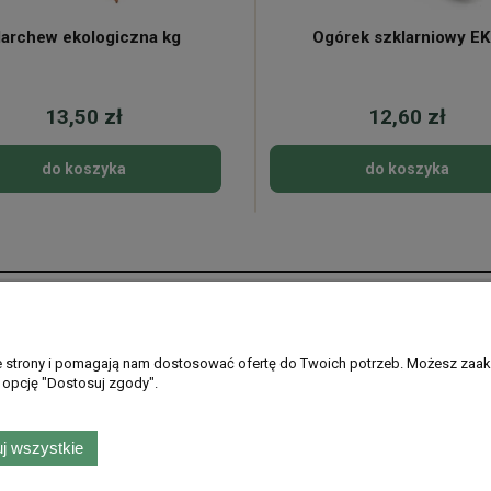
archew ekologiczna kg
Ogórek szklarniowy E
13,50 zł
12,60 zł
do koszyka
do koszyka
Płatności i dostawa
Informacje
Formy płatności
Regulamin sklepu
ie strony i pomagają nam dostosować ofertę do Twoich potrzeb. Możesz zaak
 opcję "Dostosuj zgody".
Gdzie dostarczamy
Ustawienia plikó
PayPo - kup teraz, zapłać później
Polityka prywatno
Zwroty i reklamac
j wszystkie