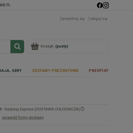
IE.PL
Zarejestruj się
Zaloguj się
Koszyk:
(pusty)
JAJA, SERY
ZESTAWY PREZENTOWE
PRZEPISY
ł
- Rarytasy Express (DOSTAWA CHŁODNICZA)
sprawdź formy dostawy
Cena nie zawiera ewentualnych kosztów
płatności