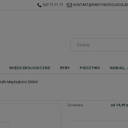
537 71 71 71
KONTAKT@RARYTASYDOLNOSLASK
MIĘSO EKOLOGICZNE
RYBY
PIECZYWO
NABIAŁ, 
Kefir Międzybórz 330ml
Dostawa:
od 19,99 z