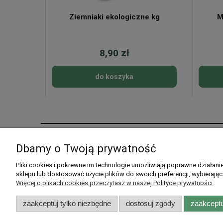
ne
Ziemniaki ekologiczne kg
M
8,90 zł
do koszyka
Pomoc
Moje konto
Dbamy o Twoją prywatność
Pytania i odpowiedzi
Twoje zamówienia
Pliki cookies i pokrewne im technologie umożliwiają poprawne działan
sklepu lub dostosować użycie plików do swoich preferencji, wybierając
Listy zakupowe
Ustawienia konta
Więcej o plikach cookies przeczytasz w naszej Polityce prywatności.
Przechowalnia
zaakceptuj tylko niezbędne
dostosuj zgody
zaakceptu