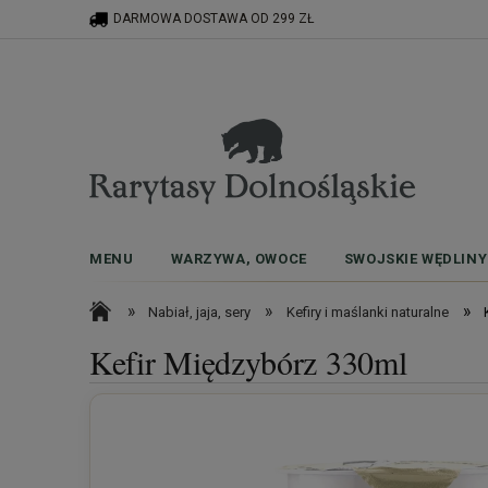
DARMOWA DOSTAWA OD 299 ZŁ
MENU
WARZYWA, OWOCE
SWOJSKIE WĘDLINY
»
»
»
Nabiał, jaja, sery
Kefiry i maślanki naturalne
Kefir Międzybórz 330ml