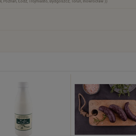
, Poznań, Łódź, Trójmiasto, Bydgoszcz, Toruń, Inowrocław ))
)