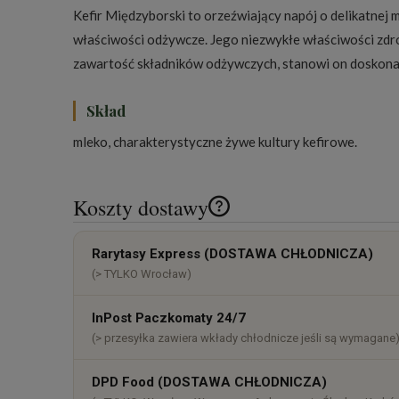
Kefir Międzyborski to orzeźwiający napój o delikatnej m
właściwości odżywcze. Jego niezwykłe właściwości zdro
zawartość składników odżywczych, stanowi on doskona
Skład
mleko, charakterystyczne żywe kultury kefirowe.
Koszty dostawy
Cena nie zawiera ewentualnych k
Rarytasy Express (DOSTAWA CHŁODNICZA)
płatności
(> TYLKO Wrocław)
InPost Paczkomaty 24/7
(> przesyłka zawiera wkłady chłodnicze jeśli są wymagane
DPD Food (DOSTAWA CHŁODNICZA)