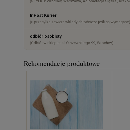
(> TYLKO: Wrocław, Warszawa, Aglomeracja Śląska , Kraków
InPost Kurier
(> przesyłka zawiera wkłady chłodnicze jeśli są wymagane
odbiór osobisty
(Odbiór w sklepie - ul.Olszewskiego 99, Wrocław)
Rekomendacje produktowe