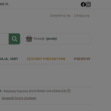
IE.PL
Zarejestruj się
Zaloguj się
Koszyk:
(pusty)
JAJA, SERY
ZESTAWY PREZENTOWE
PRZEPISY
ł
- Rarytasy Express (DOSTAWA CHŁODNICZA)
sprawdź formy dostawy
Cena nie zawiera ewentualnych kosztów
płatności