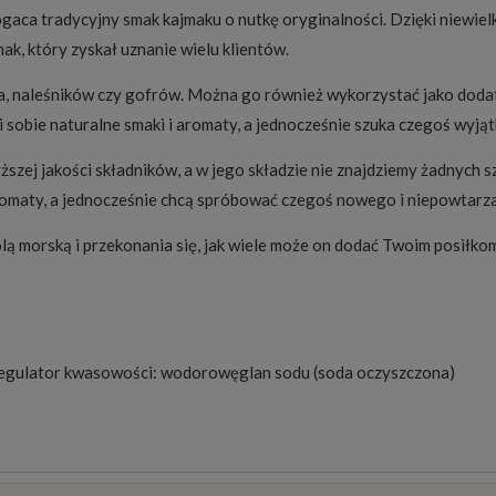
ca tradycyjny smak kajmaku o nutkę oryginalności. Dzięki niewielkie
k, który zyskał uznanie wielu klientów.
, naleśników czy gofrów. Można go również wykorzystać jako dodatek
 sobie naturalne smaki i aromaty, a jednocześnie szuka czegoś wyją
szej jakości składników, a w jego składzie nie znajdziemy żadnych
 aromaty, a jednocześnie chcą spróbować czegoś nowego i niepowtarz
morską i przekonania się, jak wiele może on dodać Twoim posiłkom 
, regulator kwasowości: wodorowęglan sodu (soda oczyszczona)