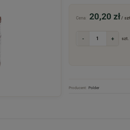
20,20 zł
/ szt
Cena:
-
+
szt.
Producent:
Polder