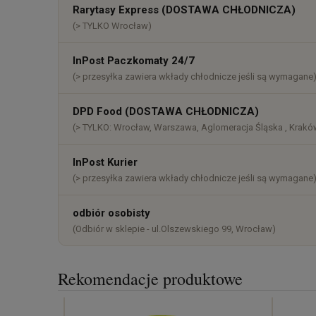
Cena nie zawiera ewentualnych k
Rarytasy Express (DOSTAWA CHŁODNICZA)
płatności
(> TYLKO Wrocław)
InPost Paczkomaty 24/7
(> przesyłka zawiera wkłady chłodnicze jeśli są wymagane
DPD Food (DOSTAWA CHŁODNICZA)
(> TYLKO: Wrocław, Warszawa, Aglomeracja Śląska , Kraków
InPost Kurier
(> przesyłka zawiera wkłady chłodnicze jeśli są wymagane
odbiór osobisty
(Odbiór w sklepie - ul.Olszewskiego 99, Wrocław)
Rekomendacje produktowe