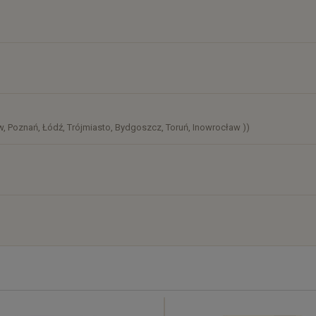
osztów
)
, Poznań, Łódź, Trójmiasto, Bydgoszcz, Toruń, Inowrocław ))
)