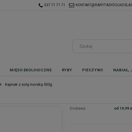
537 71 71 71
KONTAKT@RARYTASYDOLNOSLASK
MIĘSO EKOLOGICZNE
RYBY
PIECZYWO
NABIAŁ, 
»
Kajmak z solą morską 530g
Dostawa:
od 19,99 z