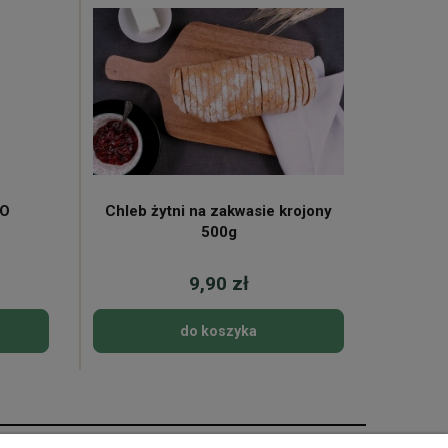
KO
Chleb żytni na zakwasie krojony
Mleko 
500g
9,90 zł
do koszyka