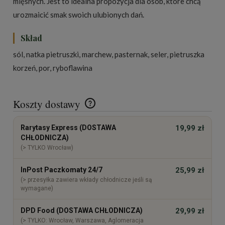
mięsnych. Jest to idealna propozycja dla osób, które chcą
urozmaicić smak swoich ulubionych dań.
Skład
sól, natka pietruszki, marchew, pasternak, seler, pietruszka
korzeń, por, ryboflawina
Koszty dostawy
Cena nie zawiera ewentualnych kosztów płatności
Rarytasy Express (DOSTAWA
19,99 zł
CHŁODNICZA)
(> TYLKO Wrocław)
InPost Paczkomaty 24/7
25,99 zł
(> przesyłka zawiera wkłady chłodnicze jeśli są
wymagane)
DPD Food (DOSTAWA CHŁODNICZA)
29,99 zł
(> TYLKO: Wrocław, Warszawa, Aglomeracja