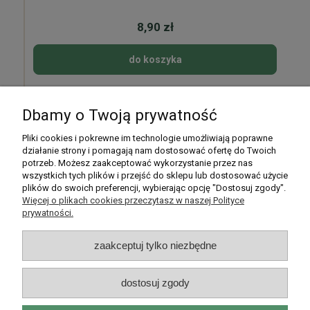
8,90 zł
do koszyka
Dbamy o Twoją prywatność
Pomoc
Pliki cookies i pokrewne im technologie umożliwiają poprawne
działanie strony i pomagają nam dostosować ofertę do Twoich
potrzeb. Możesz zaakceptować wykorzystanie przez nas
Moje konto
wszystkich tych plików i przejść do sklepu lub dostosować użycie
plików do swoich preferencji, wybierając opcję "Dostosuj zgody".
Płatności i dostawa
Więcej o plikach cookies przeczytasz w naszej Polityce
prywatności.
Informacje
zaakceptuj tylko niezbędne
O nas
dostosuj zgody