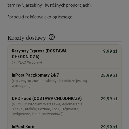
tarniny*, jarzębiny* (w różnych proporcjach).
*produkt rolnictwa ekologicznego
Koszty dostawy
Cena nie zawiera ewentualnych kosztów płatności
Rarytasy Express (DOSTAWA
19,99 zł
CHŁODNICZA)
(> TYLKO Wrocław)
InPost Paczkomaty 24/7
25,99 zł
(> przesyłka zawiera wkłady chłodnicze jeśli są
wymagane)
DPD Food (DOSTAWA CHŁODNICZA)
29,99 zł
(> TYLKO: Wrocław, Warszawa, Aglomeracja
Śląska , Kraków, Poznań, Łódź, Trójmiasto,
Bydgoszcz, Toruń, Inowrocław ))
InPost Kurier
29,99 zł