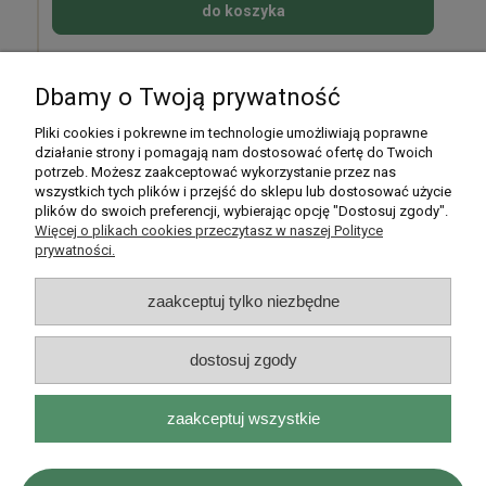
do koszyka
Dbamy o Twoją prywatność
Pomoc
Pliki cookies i pokrewne im technologie umożliwiają poprawne
działanie strony i pomagają nam dostosować ofertę do Twoich
potrzeb. Możesz zaakceptować wykorzystanie przez nas
Moje konto
wszystkich tych plików i przejść do sklepu lub dostosować użycie
plików do swoich preferencji, wybierając opcję "Dostosuj zgody".
Płatności i dostawa
Więcej o plikach cookies przeczytasz w naszej Polityce
prywatności.
Informacje
zaakceptuj tylko niezbędne
O nas
dostosuj zgody
zaakceptuj wszystkie
Rarytasy Dolnośląskie | ul. Olszewskiego 99, 51-638 Wrocław |
kontakt@rarytasydolnoslaskie.pl
|
537 71 71 71
| NIP: 8982036706 |
REGON: 020349112