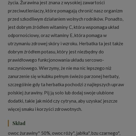
życia. Żurawina jest znana z wysokiej zawartości
przeciwutleniaczy, które pomagają chronić nasz organizm
przed szkodliwym działaniem wolnych rodników. Ponadto,
jest dobrym źródłem witaminy C, która wspomaga układ
odpornościowy, oraz witaminy E, która pomaga w
utrzymaniu zdrowej skóry i wzroku. Herbatka ta jest także
dobrym źródłem potasu, który jest niezbędny do
prawidłowego funkcjonowania układu sercowo-
naczyniowego. Wierzymy, że nie ma nic lepszego niż
zanurzenie się w kubku pełnym świeżo parzonej herbaty,
szczególnie gdy ta herbatka pochodzi z najlepszych upraw
polskiej żurawiny. Pij ją solo lub dodaj swoje ulubione
dodatki, takie jak miód czy cytryna, aby uzyskać jeszcze
więcej smaku i korzyści zdrowotnych.
Skład
owoc żurawiny* 50%, owoc róży*, jabłka*, bzu czarnego*,