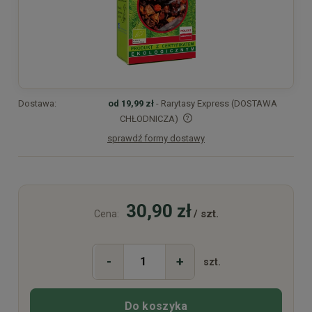
Dostawa:
od 19,99 zł
- Rarytasy Express (DOSTAWA
CHŁODNICZA)
sprawdź formy dostawy
Cena nie zawiera ewentualnych kosztów płatności
30,90 zł
/ szt.
Cena:
-
+
szt.
Do koszyka