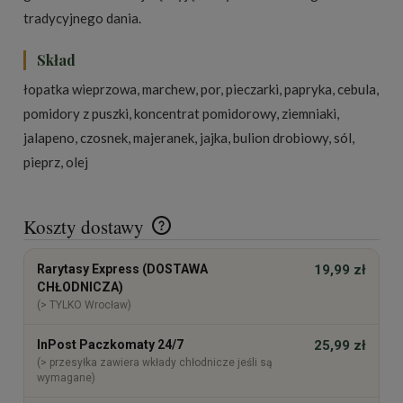
tradycyjnego dania.
Skład
łopatka wieprzowa, marchew, por, pieczarki, papryka, cebula,
pomidory z puszki, koncentrat pomidorowy, ziemniaki,
jalapeno, czosnek, majeranek, jajka, bulion drobiowy, sól,
pieprz, olej
Koszty dostawy
Cena nie zawiera ewentualnych kosztów płatności
Rarytasy Express (DOSTAWA
19,99 zł
CHŁODNICZA)
(> TYLKO Wrocław)
InPost Paczkomaty 24/7
25,99 zł
(> przesyłka zawiera wkłady chłodnicze jeśli są
wymagane)