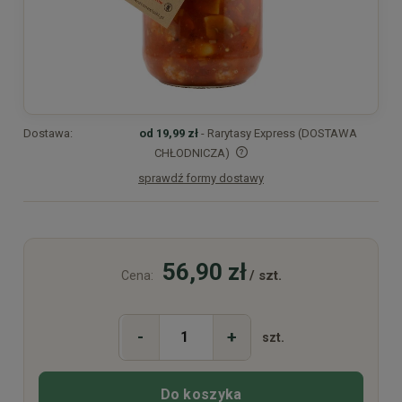
Dostawa:
od 19,99 zł
- Rarytasy Express (DOSTAWA
CHŁODNICZA)
sprawdź formy dostawy
Cena nie zawiera ewentualnych kosztów płatności
56,90 zł
/ szt.
Cena:
-
+
szt.
Do koszyka