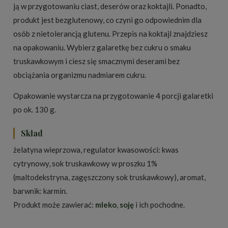
ją w przygotowaniu ciast, deserów oraz koktajli. Ponadto,
produkt jest bezglutenowy, co czyni go odpowiednim dla
osób z nietolerancją glutenu. Przepis na koktajl znajdziesz
na opakowaniu. Wybierz galaretkę bez cukru o smaku
truskawkowym i ciesz się smacznymi deserami bez
obciążania organizmu nadmiarem cukru.
Opakowanie wystarcza na przygotowanie 4 porcji galaretki
po ok. 130 g.
Skład
żelatyna wieprzowa, regulator kwasowości: kwas
cytrynowy, sok truskawkowy w proszku 1%
(maltodekstryna, zagęszczony sok truskawkowy), aromat,
barwnik: karmin.
Produkt może zawierać:
mleko
,
soję
i ich pochodne.