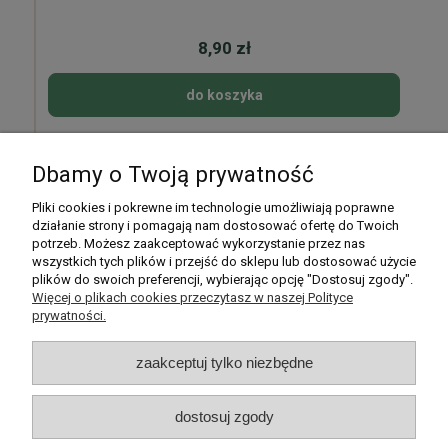
8,90 zł
do koszyka
Dbamy o Twoją prywatność
Pomoc
Pliki cookies i pokrewne im technologie umożliwiają poprawne
działanie strony i pomagają nam dostosować ofertę do Twoich
potrzeb. Możesz zaakceptować wykorzystanie przez nas
Moje konto
wszystkich tych plików i przejść do sklepu lub dostosować użycie
plików do swoich preferencji, wybierając opcję "Dostosuj zgody".
Płatności i dostawa
Więcej o plikach cookies przeczytasz w naszej Polityce
prywatności.
Informacje
zaakceptuj tylko niezbędne
O nas
dostosuj zgody