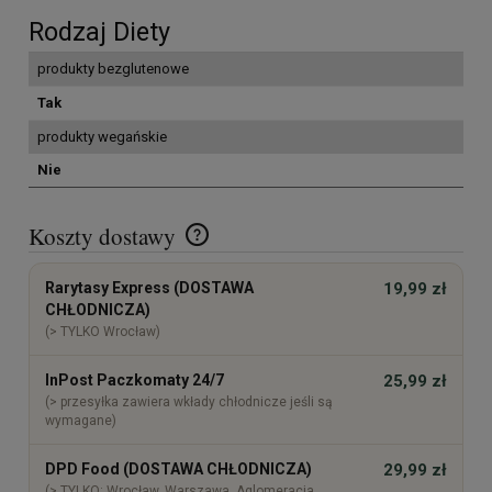
Rodzaj Diety
produkty bezglutenowe
Tak
produkty wegańskie
Nie
Koszty dostawy
Cena nie zawiera ewentualnych kosztów płatności
Rarytasy Express (DOSTAWA
19,99 zł
CHŁODNICZA)
(> TYLKO Wrocław)
InPost Paczkomaty 24/7
25,99 zł
(> przesyłka zawiera wkłady chłodnicze jeśli są
wymagane)
DPD Food (DOSTAWA CHŁODNICZA)
29,99 zł
(> TYLKO: Wrocław, Warszawa, Aglomeracja