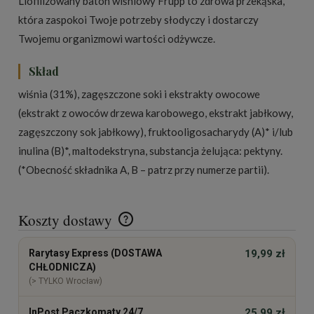
Liofilizowany baton wiśniowy Frupp to zdrowa przekąska,
która zaspokoi Twoje potrzeby słodyczy i dostarczy
Twojemu organizmowi wartości odżywcze.
Skład
wiśnia (31%), zagęszczone soki i ekstrakty owocowe
(ekstrakt z owoców drzewa karobowego, ekstrakt jabłkowy,
zagęszczony sok jabłkowy), fruktooligosacharydy (A)* i/lub
inulina (B)*, maltodekstryna, substancja żelująca: pektyny.
(*Obecność składnika A, B – patrz przy numerze partii).
Koszty dostawy
Cena nie zawiera ewentualnych kosztów płatności
Rarytasy Express (DOSTAWA
19,99 zł
CHŁODNICZA)
(> TYLKO Wrocław)
InPost Paczkomaty 24/7
25,99 zł