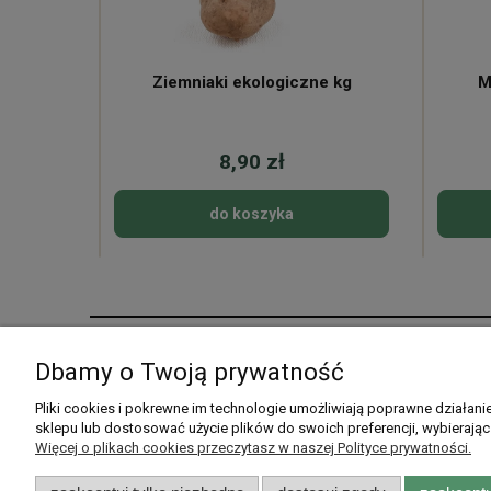
ne
Ziemniaki ekologiczne kg
M
8,90 zł
do koszyka
Pomoc
Moje konto
Dbamy o Twoją prywatność
Pytania i odpowiedzi
Twoje zamówienia
Pliki cookies i pokrewne im technologie umożliwiają poprawne działan
sklepu lub dostosować użycie plików do swoich preferencji, wybierając
Listy zakupowe
Ustawienia konta
Więcej o plikach cookies przeczytasz w naszej Polityce prywatności.
Przechowalnia