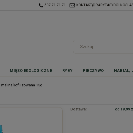
537 71 71 71
KONTAKT@RARYTASYDOLNOSLASK
MIĘSO EKOLOGICZNE
RYBY
PIECZYWO
NABIAŁ, 
 malina liofilizowana 15g
g
Dostawa:
od 19,99 z