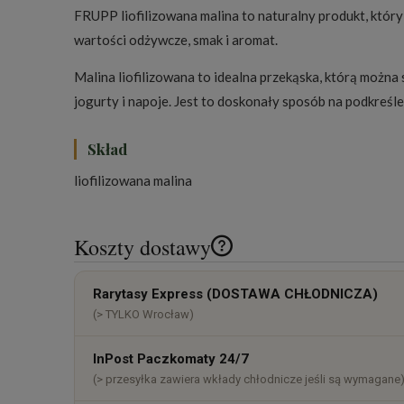
FRUPP liofilizowana malina to naturalny produkt, który
wartości odżywcze, smak i aromat.
Malina liofilizowana to idealna przekąska, którą możn
jogurty i napoje. Jest to doskonały sposób na podkreś
Skład
liofilizowana malina
Koszty dostawy
Cena nie zawiera ewentualnych k
Rarytasy Express (DOSTAWA CHŁODNICZA)
płatności
(> TYLKO Wrocław)
InPost Paczkomaty 24/7
(> przesyłka zawiera wkłady chłodnicze jeśli są wymagane