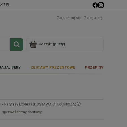
IE.PL
Zarejestruj się
Zaloguj się
Koszyk:
(pusty)
JAJA, SERY
ZESTAWY PREZENTOWE
PRZEPISY
ł
- Rarytasy Express (DOSTAWA CHŁODNICZA)
sprawdź formy dostawy
Cena nie zawiera ewentualnych kosztów
płatności