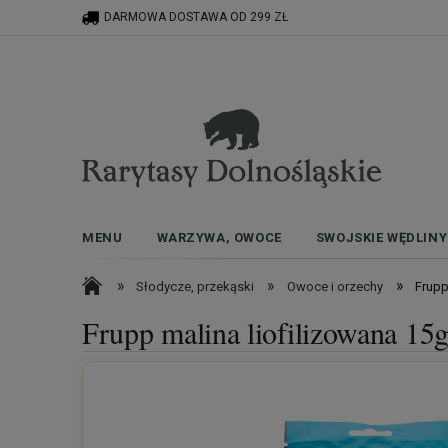
DARMOWA DOSTAWA OD 299 ZŁ
MENU
WARZYWA, OWOCE
SWOJSKIE WĘDLINY
»
»
»
Słodycze, przekąski
Owoce i orzechy
Frupp
Frupp malina liofilizowana 15