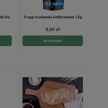
ki bio
Frupp truskawka liofilizowana 13g
Makar
8,80 zł
do koszyka