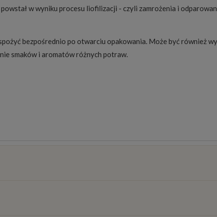
 powstał w wyniku procesu liofilizacji - czyli zamrożenia i odparowa
a spożyć bezpośrednio po otwarciu opakowania. Może być również wy
lenie smaków i aromatów różnych potraw.
osztów
)