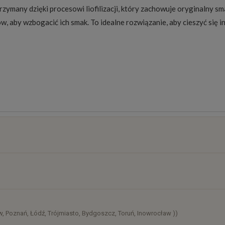
rzymany dzięki procesowi liofilizacji, który zachowuje oryginalny 
ów, aby wzbogacić ich smak. To idealne rozwiązanie, aby cieszyć si
osztów
)
, Poznań, Łódź, Trójmiasto, Bydgoszcz, Toruń, Inowrocław ))