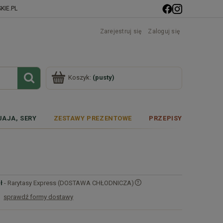
IE.PL
Zarejestruj się
Zaloguj się
Koszyk:
(pusty)
JAJA, SERY
ZESTAWY PREZENTOWE
PRZEPISY
ł
- Rarytasy Express (DOSTAWA CHŁODNICZA)
sprawdź formy dostawy
Cena nie zawiera ewentualnych kosztów
płatności