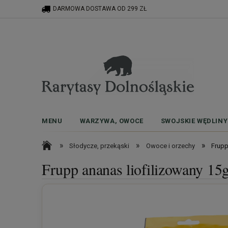
DARMOWA DOSTAWA OD 299 ZŁ
MENU
WARZYWA, OWOCE
SWOJSKIE WĘDLINY
»
»
»
Słodycze, przekąski
Owoce i orzechy
Frupp
Frupp ananas liofilizowany 15