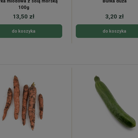
ka miodowa z solą morską
Bułka duża
100g
13,50 zł
3,20 zł
do koszyka
do koszyka