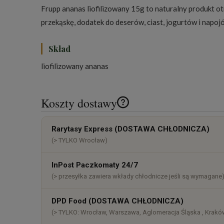
Frupp ananas liofilizowany 15g to naturalny produkt ot
przekąskę, dodatek do deserów, ciast, jogurtów i napoj
Skład
liofilizowany ananas
Koszty dostawy
Cena nie zawiera ewentualnych k
Rarytasy Express (DOSTAWA CHŁODNICZA)
płatności
(> TYLKO Wrocław)
InPost Paczkomaty 24/7
(> przesyłka zawiera wkłady chłodnicze jeśli są wymagane
DPD Food (DOSTAWA CHŁODNICZA)
(> TYLKO: Wrocław, Warszawa, Aglomeracja Śląska , Kraków