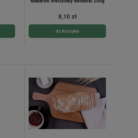
Makaron orkiszowy świderki 250g
Śledź m
8,10 zł
do koszyka