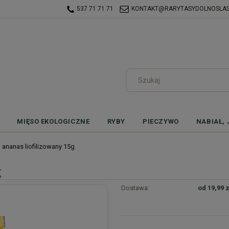
537 71 71 71
KONTAKT@RARYTASYDOLNOSLASK
MIĘSO EKOLOGICZNE
RYBY
PIECZYWO
NABIAŁ, 
 ananas liofilizowany 15g
g
Dostawa:
od 19,99 z