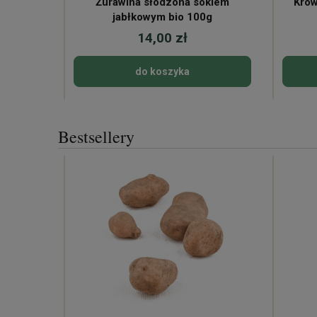
Żurawina słodzona sokiem
Krów
jabłkowym bio 100g
14,00 zł
do koszyka
Bestsellery