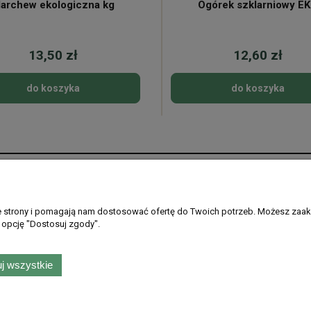
archew ekologiczna kg
Ogórek szklarniowy E
13,50 zł
12,60 zł
do koszyka
do koszyka
Płatności i dostawa
Informacje
Formy płatności
Regulamin sklepu
ie strony i pomagają nam dostosować ofertę do Twoich potrzeb. Możesz zaak
 opcję "Dostosuj zgody".
Gdzie dostarczamy
Ustawienia plikó
PayPo - kup teraz, zapłać później
Polityka prywatno
Zwroty i reklamac
j wszystkie
skiego 99, 51-638 Wrocław |
kontakt@rarytasydolnoslaskie.pl
|
537 71 71 71
| N