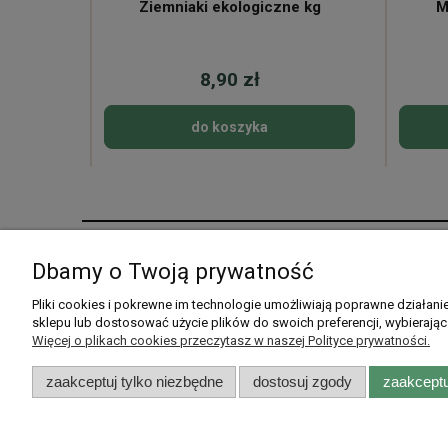
ne
Ziemniaki ekologiczne kg
M
8,90 zł
do koszyka
Pomoc
Moje konto
Dbamy o Twoją prywatność
Pytania i odpowiedzi
Twoje zamówienia
Pliki cookies i pokrewne im technologie umożliwiają poprawne działan
sklepu lub dostosować użycie plików do swoich preferencji, wybierając
Listy zakupowe
Ustawienia konta
Więcej o plikach cookies przeczytasz w naszej Polityce prywatności.
Przechowalnia
zaakceptuj tylko niezbędne
dostosuj zgody
zaakceptu
Rarytasy Dolnośląskie | ul. Olszew