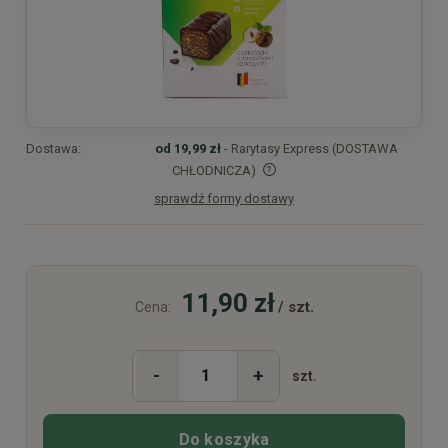
Dostawa:
od 19,99 zł
- Rarytasy Express (DOSTAWA
CHŁODNICZA)
sprawdź formy dostawy
Cena nie zawiera ewentualnych kosztów płatności
11,90 zł
/ szt.
Cena:
-
+
szt.
Do koszyka