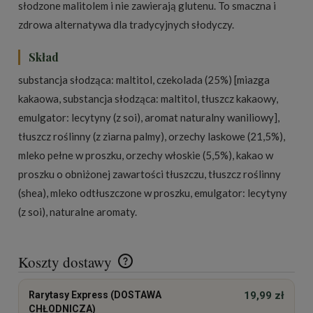
słodzone malitolem i nie zawierają glutenu. To smaczna i
zdrowa alternatywa dla tradycyjnych słodyczy.
Skład
substancja słodząca: maltitol, czekolada (25%) [miazga
kakaowa, substancja słodząca: maltitol, tłuszcz kakaowy,
emulgator: lecytyny (z soi), aromat naturalny waniliowy],
tłuszcz roślinny (z ziarna palmy), orzechy laskowe (21,5%),
mleko pełne w proszku, orzechy włoskie (5,5%), kakao w
proszku o obniżonej zawartości tłuszczu, tłuszcz roślinny
(shea), mleko odtłuszczone w proszku, emulgator: lecytyny
(z soi), naturalne aromaty.
Koszty dostawy
Cena nie zawiera ewentualnych kosztów płatności
Rarytasy Express (DOSTAWA
19,99 zł
CHŁODNICZA)