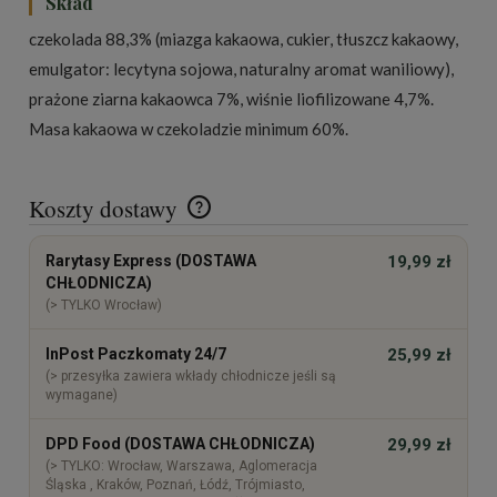
Skład
czekolada 88,3% (miazga kakaowa, cukier, tłuszcz kakaowy,
emulgator: lecytyna sojowa, naturalny aromat waniliowy),
prażone ziarna kakaowca 7%, wiśnie liofilizowane 4,7%.
Masa kakaowa w czekoladzie minimum 60%.
Koszty dostawy
Cena nie zawiera ewentualnych kosztów płatności
Rarytasy Express (DOSTAWA
19,99 zł
CHŁODNICZA)
(> TYLKO Wrocław)
InPost Paczkomaty 24/7
25,99 zł
(> przesyłka zawiera wkłady chłodnicze jeśli są
wymagane)
DPD Food (DOSTAWA CHŁODNICZA)
29,99 zł
(> TYLKO: Wrocław, Warszawa, Aglomeracja
Śląska , Kraków, Poznań, Łódź, Trójmiasto,